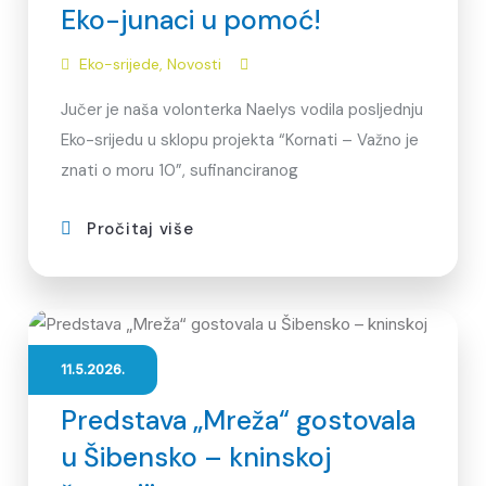
Eko-junaci u pomoć!
Eko-srijede
,
Novosti
Jučer je naša volonterka Naelys vodila posljednju
Eko-srijedu u sklopu projekta “Kornati – Važno je
znati o moru 10”, sufinanciranog
Pročitaj više
11.5.2026.
Predstava „Mreža“ gostovala
u Šibensko – kninskoj