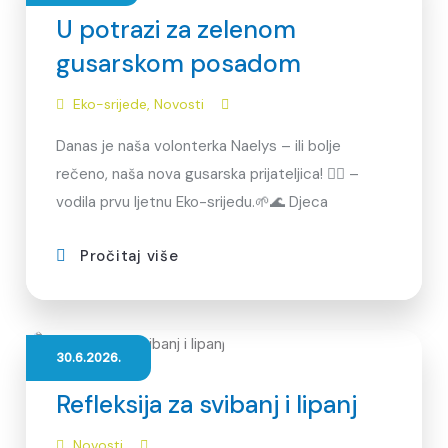
U potrazi za zelenom
gusarskom posadom
Eko-srijede
,
Novosti
Danas je naša volonterka Naelys – ili bolje
rečeno, naša nova gusarska prijateljica! 🏴‍☠️ –
vodila prvu ljetnu Eko-srijedu.🌱🌊 Djeca
Pročitaj više
30.6.2026.
Refleksija za svibanj i lipanj
Novosti