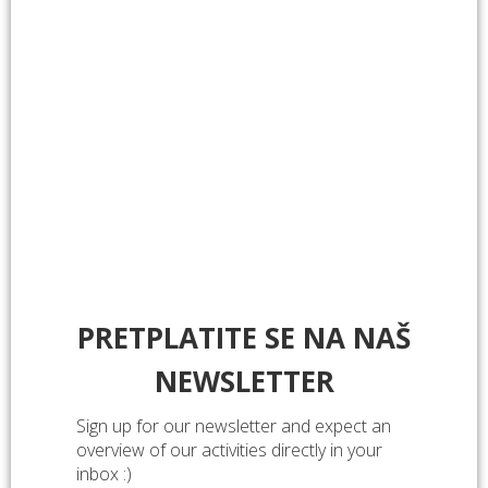
Recommended to read
.
PRETPLATITE SE NA NAŠ
Kako prekinuti lanac energetskog siromaštva?
NEWSLETTER
Sign up for our newsletter and expect an
overview of our activities directly in your
inbox :)