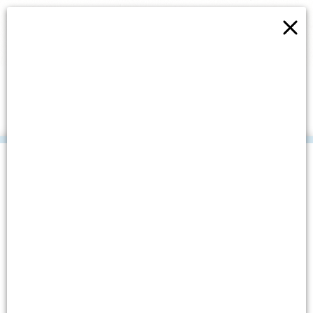
×
PREZENTACIJA MAKETA
STARIH HRVATSKIH
DRVENIH BRODOVA
.
Datum objave: 7. kolovoza, 2009.