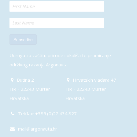
Subscribe
Udruga za zaštitu prirode i okoliša te promicanje
održivog razvoja Argonauta
Butina 2
Hrvatskih vladara 47
HR - 22243 Murter
HR - 22243 Murter
Hrvatska
Hrvatska
Tel/fax: +385.(0)22.434.827
mail@argonauta.hr