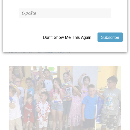
Don't Show Me This Again
Subscribe
REC in MED – radionica za djecu