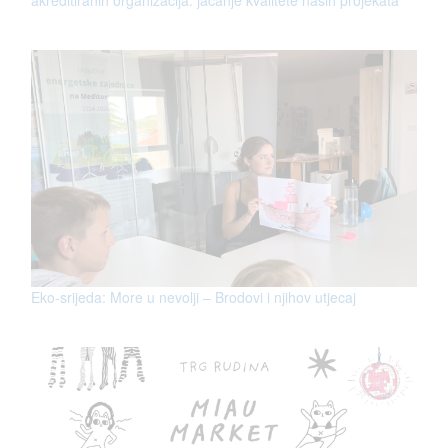
akreditiranih organizacija: jačanje kvalitete naših projekata
Eko-srijeda: More u nevolji – Brodovi i njihov utjecaj