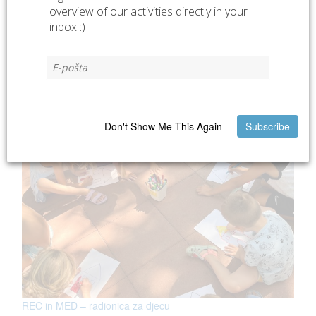
overview of our activities directly in your
inbox :)
Kako prekinuti lanac energetskog siromaštva?
Don't Show Me This Again
Subscribe
REC in MED – radionica za djecu