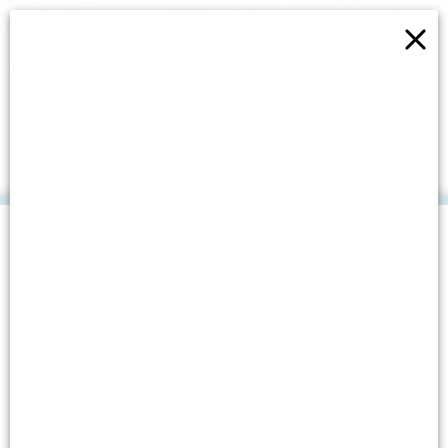
×
UDRUGA ARGONAUTA NA
BIOGRAD BOAT SHOW-U
2009
.
Datum objave: 10. studenoga, 2009.