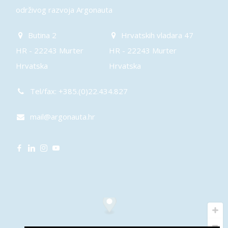
održivog razvoja Argonauta
Butina 2
Hrvatskih vladara 47
HR - 22243 Murter
HR - 22243 Murter
Hrvatska
Hrvatska
Tel/fax: +385.(0)22.434.827
mail@argonauta.hr