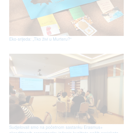
Eko-srijeda: „Tko živi u Murteru?“
Sudjelovali smo na početnom sastanku Erasmus+