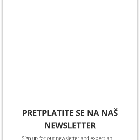
Radna mapa: Čudesni svijet Kornatskog otočja
Udruga namjerava nastaviti suradnju s Ilirijom d.o.o. u
vidu edukacije za najmlađe turiste te edukacije i
informiranja o zaštiti podmorja za nautičare.
Nadalje pogledajte fotografije sa Argonautinog
štanda:
Recommended to read
.
PRETPLATITE SE NA NAŠ
NEWSLETTER
Sign up for our newsletter and expect an