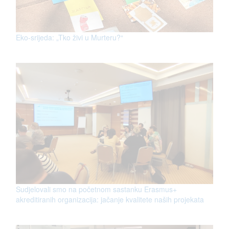
Eko-srijeda: „Tko živi u Murteru?“
Sudjelovali smo na početnom sastanku Erasmus+
akreditiranih organizacija: jačanje kvalitete naših projekata