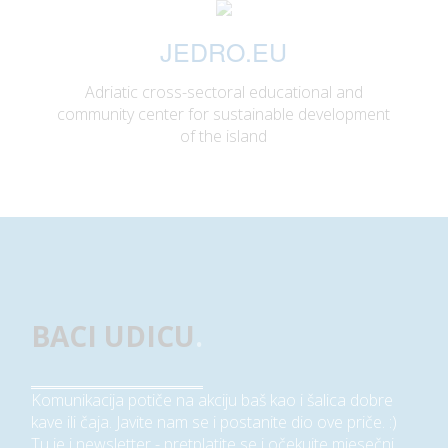
JEDRO.EU
Adriatic cross-sectoral educational and
community center for sustainable development
of the island
BACI UDICU
.
Komunikacija potiče na akciju baš kao i šalica dobre
kave ili čaja. Javite nam se i postanite dio ove priče. :)
Tu je i newsletter - pretplatite se i očekujte mjesečni