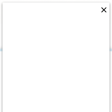
×
ŽUPAN PRIMIO DOBITNIKE
OZNAKE „HRVATSKI
OTOČNI PROIZVOD“
.
Datum objave: 27. studenoga, 2013.