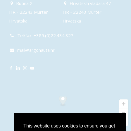
Butina 2
Hrvatskih vladara 47
HR - 22243 Murter
HR - 22243 Murter
Hrvatska
Hrvatska
Tel/fax: +385.(0)22.434.827
mail@argonauta.hr
This website uses cookies to ensure you get