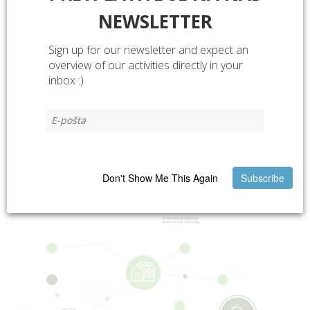
proizvod“. U Hrvatskoj je do sada 145 otočnih
NEWSLETTER
proizvođača s 409 proizvoda. Iz naše županije do
sada je dobilo Oznaku 17 proizvođača za 25
Sign up for our newsletter and expect an
proizvoda.
overview of our activities directly in your
inbox :)
Recommended to read
.
Don't Show Me This Again
Subscribe