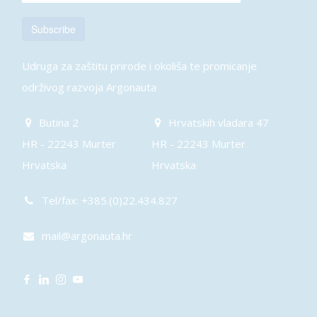
Subscribe
Udruga za zaštitu prirode i okoliša te promicanje
održivog razvoja Argonauta
Butina 2
Hrvatskih vladara 47
HR - 22243 Murter
HR - 22243 Murter
Hrvatska
Hrvatska
Tel/fax: +385.(0)22.434.827
mail@argonauta.hr