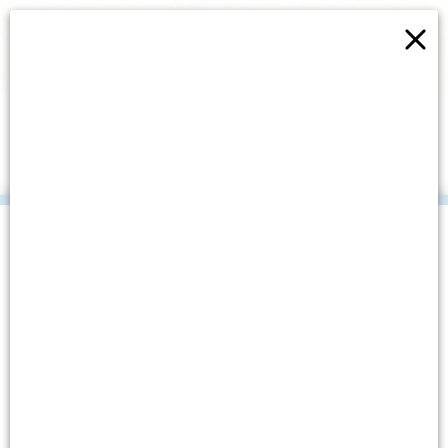
×
DSC_7237 (LARGE)
.
Datum objave: 21. siječnja, 2016.