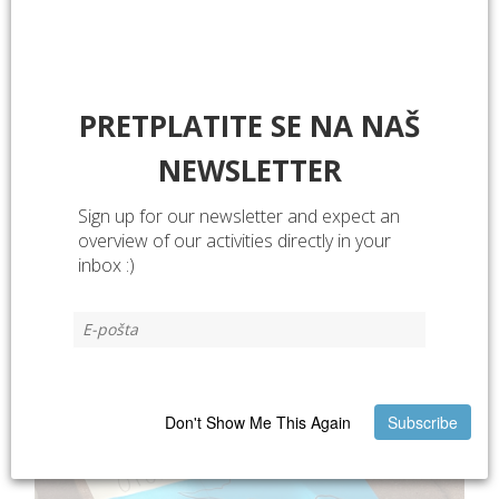
REC in MED – radionica za djecu
PRETPLATITE SE NA NAŠ
NEWSLETTER
Sign up for our newsletter and expect an
overview of our activities directly in your
inbox :)
Putovanje kroz vrijeme, dupini i kreativnost u Tisnom!
Don't Show Me This Again
Subscribe