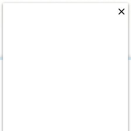
×
NOVI EVS VOLONTERI SE
PREDSTAVILI U OŠ
MURTERSKI ŠKOJI
.
Datum objave: 21. siječnja, 2017.