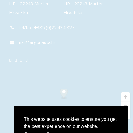
HR - 22243 Murter
HR - 22243 Murter
Hrvatska
Hrvatska
Tel/fax: +385.(0)22.434.827
mail@argonauta.hr
This website uses cookies to ensure you get
the best experience on our website.