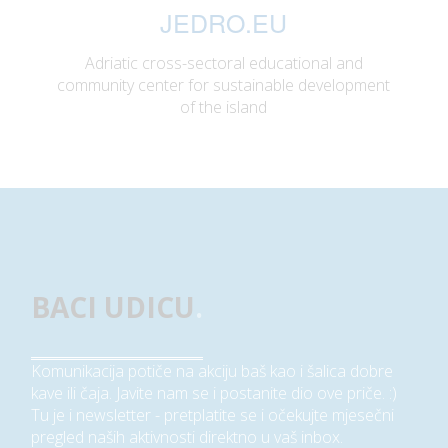
JEDRO.EU
Adriatic cross-sectoral educational and
community center for sustainable development
of the island
BACI UDICU
.
Komunikacija potiče na akciju baš kao i šalica dobre
kave ili čaja. Javite nam se i postanite dio ove priče. :)
Tu je i newsletter - pretplatite se i očekujte mjesečni
pregled naših aktivnosti direktno u vaš inbox.