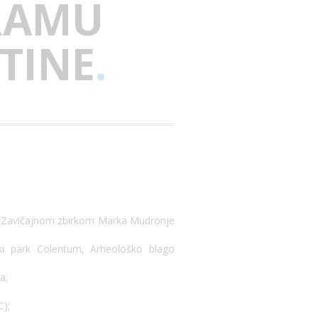
RAMU
TINE
.
m i Zavičajnom zbirkom Marka Mudronje
ski park Colentum, Arheološko blago
a;
C);