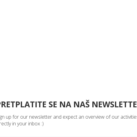
Recommended to read
PRETPLATITE SE NA NAŠ NEWSLETT
REC in MED – radionica za djecu
Putovanje kroz vrijeme, dupini i
kreativnost u Tisnom!
gn up for our newsletter and expect an overview of our activitie
rectly in your inbox :)