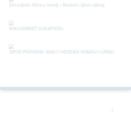
Eko-srijeda: More u nevolji – Brodovi i njihov utjecaj
MIAU MARKET U MURTERU
ISPOD POVRŠINE: ANIN I THERESIN SVIBANJ I LIPANJ
ARGONAUTA JE ČLAN
.