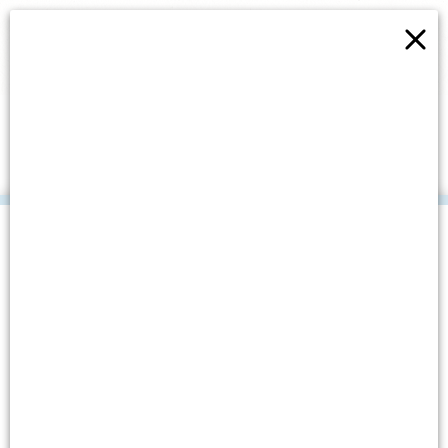
×
MLADI ZA MORE
PORUČUJU: “LET’S DO IT!”
.
Datum objave: 5. listopada, 2018.