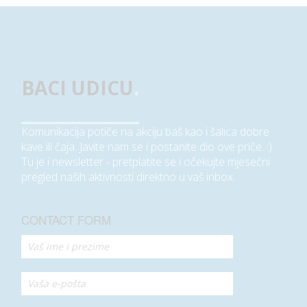
BACI UDICU
.
Komunikacija potiče na akciju baš kao i šalica dobre
kave ili čaja. Javite nam se i postanite dio ove priče. :)
Tu je i newsletter - pretplatite se i očekujte mjesečni
pregled naših aktivnosti direktno u vaš inbox.
CONTACT FORM