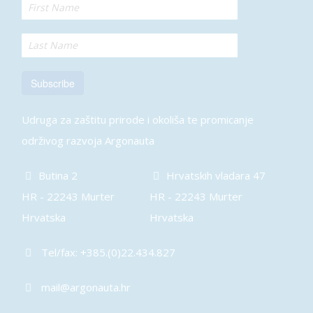
Subscribe
Udruga za zaštitu prirode i okoliša te promicanje
održivog razvoja Argonauta
Butina 2
Hrvatskih vladara 47
HR - 22243 Murter
HR - 22243 Murter
Hrvatska
Hrvatska
Tel/fax: +385.(0)22.434.827
mail@argonauta.hr