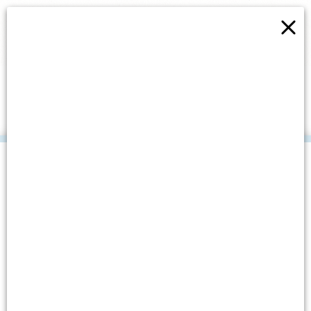
×
EKO ČAŠE ZA „SPUŽVICE
NAŠE“
.
Datum objave: 18. lipnja, 2019.