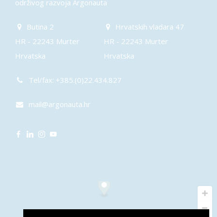
održivog razvoja Argonauta
Butina 2
Hrvatskih vladara 47
HR - 22243 Murter
HR - 22243 Murter
Hrvatska
Hrvatska
Tel/fax: +385.(0)22.434.827
mail@argonauta.hr