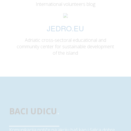
International volunteers blog
JEDRO.EU
Adriatic cross-sectoral educational and
community center for sustainable development
of the island
BACI UDICU
.
Komunikacija potiče na akciju baš kao i šalica dobre