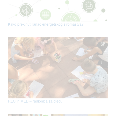
Kako prekinuti lanac energetskog siromaštva?
REC in MED – radionica za djecu