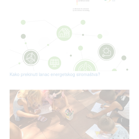
Kako prekinuti lanac energetskog siromaštva?