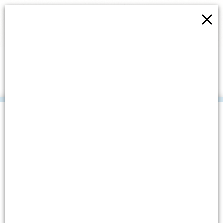
×
E-PRIRUČNIKOM
“ZNANOST U PRIRODI”
ZAOKRUŽENA PRIČA
VOLONTERKINOG