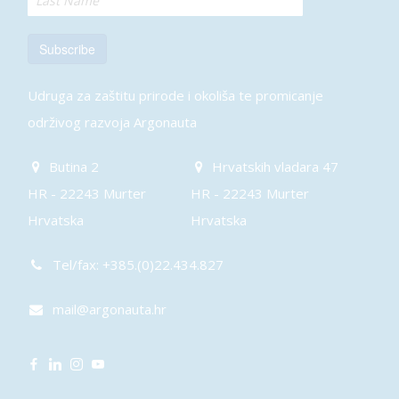
Subscribe
Udruga za zaštitu prirode i okoliša te promicanje
održivog razvoja Argonauta
Butina 2
Hrvatskih vladara 47
HR - 22243 Murter
HR - 22243 Murter
Hrvatska
Hrvatska
Tel/fax: +385.(0)22.434.827
mail@argonauta.hr