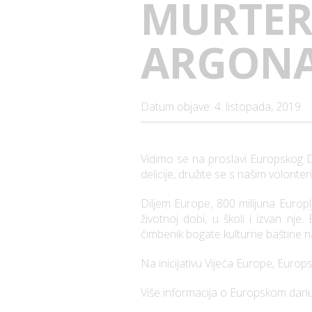
MURTERU
ARGONA
Datum objave: 4. listopada, 2019.
Vidimo se na proslavi Europskog Dan
delicije, družite se s našim volonte
Diljem Europe, 800 milijuna Europl
životnoj dobi, u školi i izvan nje
čimbenik bogate kulturne baštine na
Na inicijativu Vijeća Europe, Euro
Više informacija o Europskom danu 