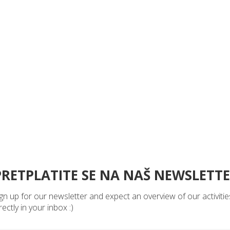
Europski dan jezika u Murteru
Logo Colentuma od sada je
obilježit će Argonauta i EVS
zabilježen i u mozaiku
olonteri
TA JE ČLAN
.
PRETPLATITE SE NA NAŠ NEWSLETT
gn up for our newsletter and expect an overview of our activitie
rectly in your inbox :)