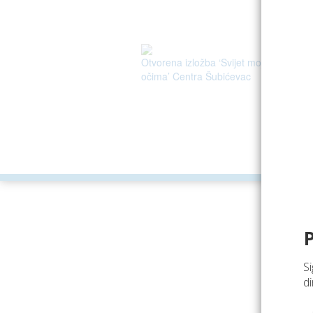
Otvorena izložba ‘Svijet mojim
očima’ Centra Šubićevac
v
ARGONAU
Si
di