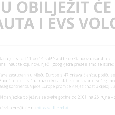
 OBILJEŽIT ĆE
UTA I EVS VOL
a Jezika od 11 do 14 sati! Svratite do štandova, isprobajte tur
rima i naučite koju novu riječ! (zbog vjetra preselili smo se ispre
jana zastupanih u Vijeću Europe s 47 država članica, potiču se 
. Budući da je jezična raznolikost alat za postizanje većeg me
šeg kontinenta, Vijeće Europe promiče višejezičnost u cijeloj Eu
pski dan jezika obilježava se svake godine od 2001. na 26. rujna
jezika pročitajte na
https://edl.ecml.at
.