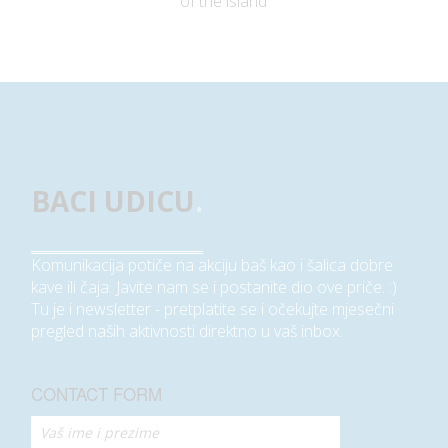
of the island
BACI UDICU
.
Komunikacija potiče na akciju baš kao i šalica dobre
kave ili čaja. Javite nam se i postanite dio ove priče. :)
Tu je i newsletter - pretplatite se i očekujte mjesečni
pregled naših aktivnosti direktno u vaš inbox.
CONTACT FORM