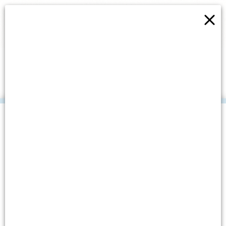
×
PREDSTAVA “POBUNA
MORSKIH PLODOVA” U OŠ
SKRADIN
.
Datum objave: 14. studenoga, 2019.