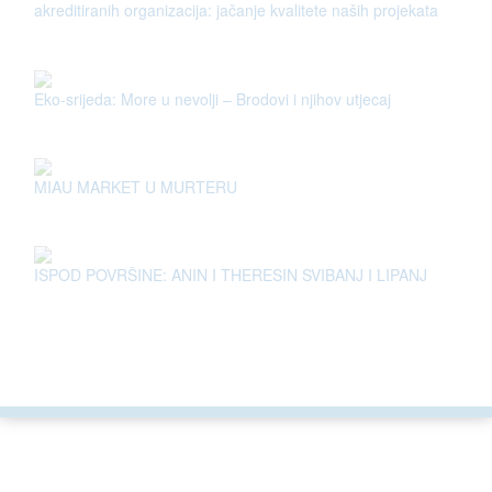
akreditiranih organizacija: jačanje kvalitete naših projekata
Eko-srijeda: More u nevolji – Brodovi i njihov utjecaj
MIAU MARKET U MURTERU
ISPOD POVRŠINE: ANIN I THERESIN SVIBANJ I LIPANJ
ARGONAUTA JE ČLAN
.