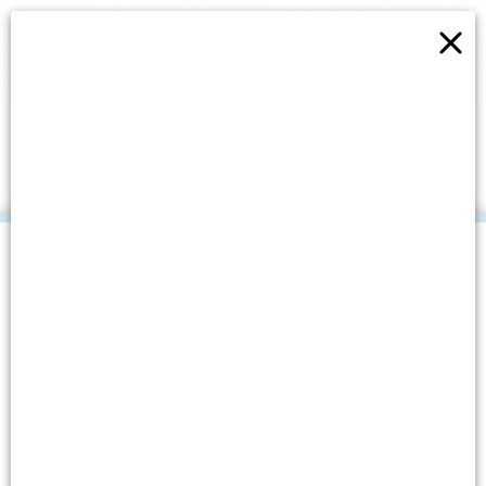
×
IZLOŽBA FOTOGRAFIJA
“ŽIVOT JADRANSKIH
DUBINA” OTVORENA U
ŠIBENSKOJ KNJIŽNICI
.