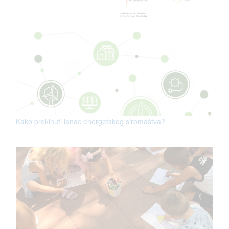
Kako prekinuti lanac energetskog siromaštva?