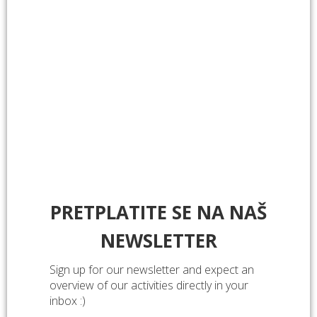
organizatori i Vas pozivaju da sami „zaronite“ u svijet
morskog podmorja i uživajte u prekrasnim prizorima
ovjekovječenih kamerom Đanija Iglića, Ivane Kurić
Kovačević, Duške Romanović i Eugena Kogoja.
Prilog s izložbe možete pogledati
ovdje.
PRETPLATITE SE NA NAŠ
NEWSLETTER
Sign up for our newsletter and expect an
overview of our activities directly in your
inbox :)