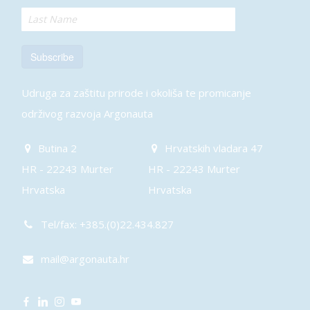
Subscribe
Udruga za zaštitu prirode i okoliša te promicanje
održivog razvoja Argonauta
Butina 2
Hrvatskih vladara 47
HR - 22243 Murter
HR - 22243 Murter
Hrvatska
Hrvatska
Tel/fax: +385.(0)22.434.827
mail@argonauta.hr