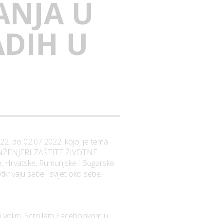
NJA U
DIH U
22. do 02.07.2022. kojoj je tema
 – INŽENJERI ZAŠTITE ŽIVOTNE
e, Hrvatske, Rumunjske i Bugarske.
krivaju sebe i svijet oko sebe.
o volim. Scrollam Facebookom u