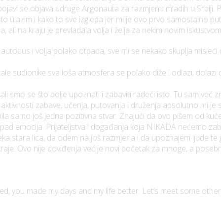
ojavi se objava udruge Argonauta za razmjenu mladih u Srbiji. 
što ulazim i kako to sve izgleda jer mi je ovo prvo samostalno p
aja, ali na kraju je prevladala volja i želja za nekim novim iskustv
autobus i volja polako otpada, sve mi se nekako skuplja misleći 
ale sudionike sva loša atmosfera se polako diže i odlazi, dolazi 
i smo se što bolje upoznati i zabaviti radeći isto. Tu sam već zn
 aktivnosti zabave, učenja, putovanja i druženja apsolutno mi je 
ila samo još jedna pozitivna stvar. Znajući da ovo pišem od kuće
opad emocija. Prijateljstva i događanja koja NIKADA nećemo zabo
a stara lica, da odem na još razmjena i da upoznajem ljude te g
o traje. Ovo nije doviđenja već je novi početak za mnoge, a pos
d, you made my days and my life better. Let’s meet some other 