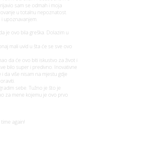
Prijavio sam se odmah i moja
utovanje u totalnu nepoznatost.
om i upoznavanjem.
da je ovo bila greška. Dolazim u
onaj mali uvid u šta će se sve ovo
ao da će ovo biti iskustvo za život i
sve bilo super i predivno. Inovativne
 i da više nisam na mjestu gdje
raviti.
radim sebe. Tužno je što je
ebno za mene kojemu je ovo prvo
time again!