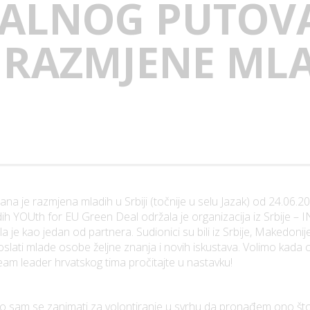
ALNOG PUTOVA
 RAZMJENE MLA
 je razmjena mladih u Srbiji (točnije u selu Jazak) od 24.06.20
ih YOUth for EU Green Deal održala je organizacija iz Srbije
je kao jedan od partnera. Sudionici su bili iz Srbije, Makedonij
lati mlade osobe željne znanja i novih iskustava. Volimo kada ot
eam leader hrvatskog tima pročitajte u nastavku!
o sam se zanimati za volontiranje u svrhu da pronađem ono št