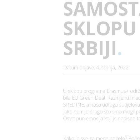
SAMOST
SKLOPU
SRBIJI
.
Datum objave: 4. srpnja, 2022.
U sklopu programa Erasmus+ održana
bila EU Green Deal. Razmjenu mlad
SREDINE, a naša udruga sudjelovala 
Jako nam je drago što smo mogli pos
Osvrt pun emocija koji je napisao t
Kako je sve za mene počelo? Poče