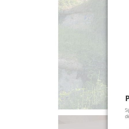
Si
di