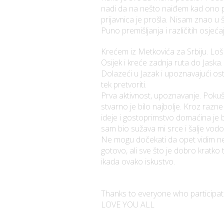
nadi da na nešto naiđem kad ono p
prijavnica je prošla. Nisam znao u 
Puno premišljanja i različitih osjeć
Krećem iz Metkovića za Srbiju. Loš 
Osijek i kreće zadnja ruta do Jaska.
Dolazeći u Jazak i upoznavajući ost
tek pretvoriti.
Prva aktivnost, upoznavanje. Pokušal
stvarno je bilo najbolje. Kroz razne
ideje i gostoprimstvo domaćina je b
sam bio sužava mi srce i šalje vod
Ne mogu dočekati da opet vidim nek
gotovo, ali sve što je dobro kratk
ikada ovako iskustvo.
Thanks to everyone who participate
LOVE YOU ALL