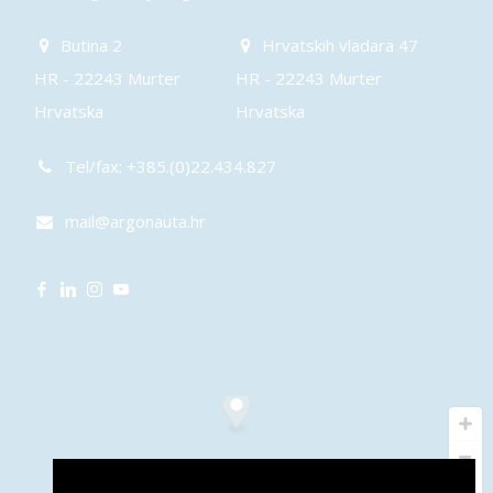
Butina 2
Hrvatskih vladara 47
HR - 22243 Murter
HR - 22243 Murter
Hrvatska
Hrvatska
Tel/fax: +385.(0)22.434.827
mail@argonauta.hr