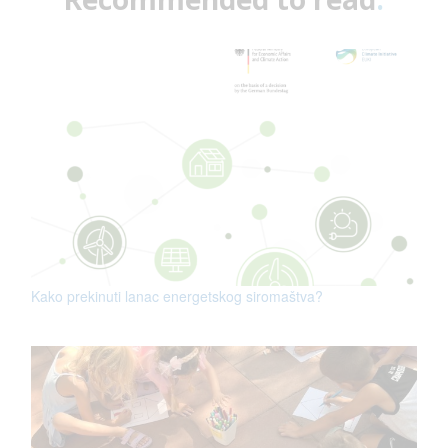
Kako prekinuti lanac energetskog siromaštva?