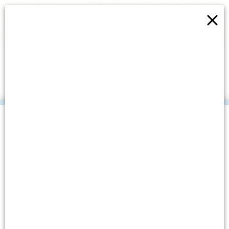
×
U KAKVOJ SU VEZI MURTER
I HIMALAJA?
.
Datum objave: 20. srpnja, 2022.