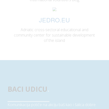
JEDRO.EU
Adriatic cross-sectoral educational and
community center for sustainable development
of the island
BACI UDICU
.
Komunikacija potiče na akciju baš kao i šalica dobre