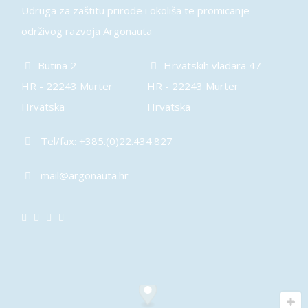
Udruga za zaštitu prirode i okoliša te promicanje
održivog razvoja Argonauta
Butina 2
Hrvatskih vladara 47
HR - 22243 Murter
HR - 22243 Murter
Hrvatska
Hrvatska
Tel/fax: +385.(0)22.434.827
mail@argonauta.hr