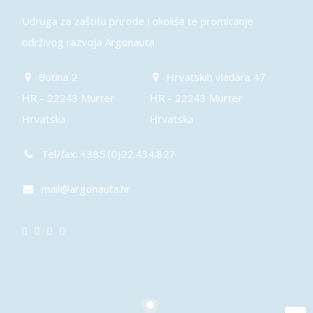
Udruga za zaštitu prirode i okoliša te promicanje
održivog razvoja Argonauta
Butina 2
Hrvatskih vladara 47
HR - 22243 Murter
HR - 22243 Murter
Hrvatska
Hrvatska
Tel/fax: +385.(0)22.434.827
mail@argonauta.hr