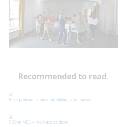
Recommended to read
.
Kako prekinuti lanac energetskog siromaštva?
REC in MED – radionica za djecu