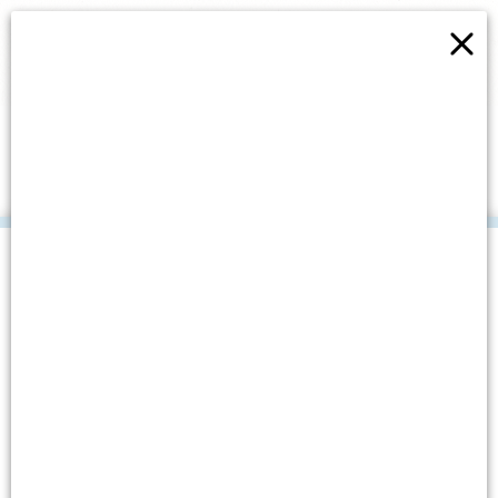
×
KOJU SUPER MOĆ IMAJU
MORSKE ZVIJEZDE?
.
Datum objave: 13. ožujka, 2023.