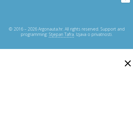
© 2016 – 2026 Argonauta.hr. All rights reserved. Support and
programming:
Stjepan Tafra
.
Izjava o privatnosti
.
×