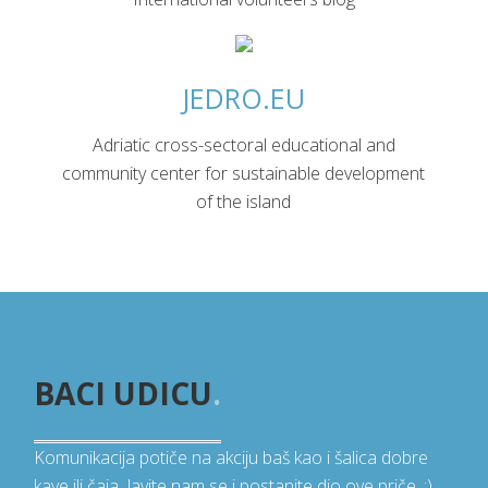
JEDRO.EU
Adriatic cross-sectoral educational and
community center for sustainable development
of the island
BACI UDICU
.
Komunikacija potiče na akciju baš kao i šalica dobre
kave ili čaja. Javite nam se i postanite dio ove priče. :)