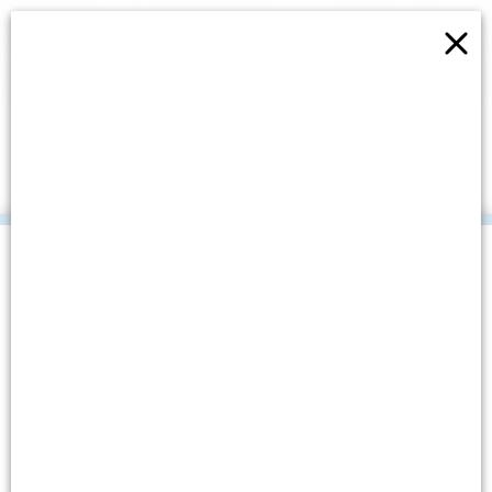
×
TREĆI PROJEKTNI
SASTANAK PROJEKTA
“PROACTIVE ECOLAND”
.
Datum objave: 6. listopada, 2023.