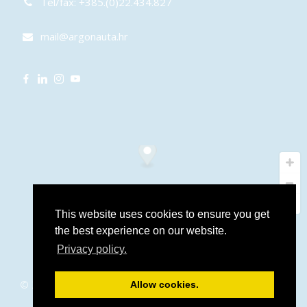
Tel/fax: +385.(0)22.434.827
mail@argonauta.hr
This website uses cookies to ensure you get
the best experience on our website.
Privacy policy.
© 2016 – 2026 Argonauta.hr. All rights reserved. Support and
Allow cookies.
programming:
Stjepan Tafra
.
Izjava o privatnosti
.