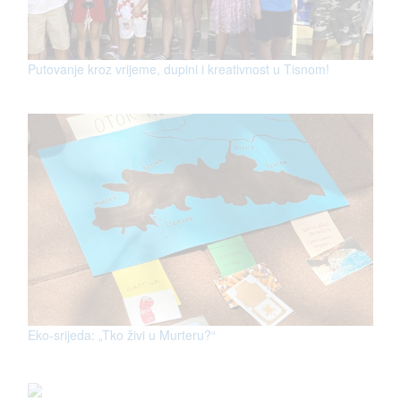
Putovanje kroz vrijeme, dupini i kreativnost u Tisnom!
Eko-srijeda: „Tko živi u Murteru?“