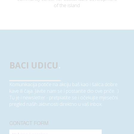
of the island
BACI UDICU
.
Komunikacija potiče na akciju baš kao i šalica dobre
kave ili čaja. Javite nam se i postanite dio ove priče. :)
Tu je i newsletter - pretplatite se i očekujte mjesečni
pregled naših aktivnosti direktno u vaš inbox.
CONTACT FORM