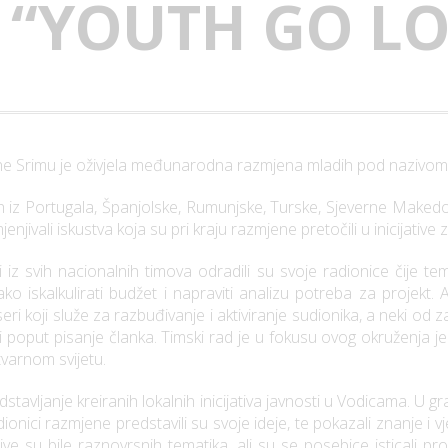
 “YOUTH GO LO
ine Srimu je oživjela međunarodna razmjena mladih pod nazivom
 iz Portugala, Španjolske, Rumunjske, Turske, Sjeverne Makedonij
jenjivali iskustva koja su pri kraju razmjene pretočili u inicijative
z svih nacionalnih timova odradili su svoje radionice čije te
o iskalkulirati budžet i napraviti analizu potreba za projekt. 
 koji služe za razbuđivanje i aktiviranje sudionika, a neki od zad
i poput pisanje članka. Timski rad je u fokusu ovog okruženja je
tvarnom svijetu.
stavljanje kreiranih lokalnih inicijativa javnosti u Vodicama. U g
ionici razmjene predstavili su svoje ideje, te pokazali znanje i v
ative su bile raznovrsnih tematika, ali su se posebice isticali 