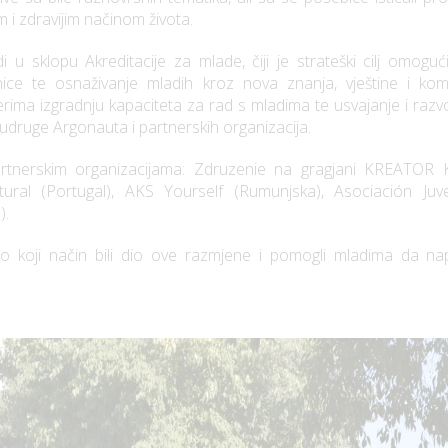
im i zdravijim načinom života.
u sklopu Akreditacije za mlade, čiji je strateški cilj omoguć
ice te osnaživanje mladih kroz nova znanja, vještine i kom
nerima izgradnju kapaciteta za rad s mladima te usvajanje i raz
udruge Argonauta i partnerskih organizacija.
artnerskim organizacijama: Zdruzenie na gragjani KREATOR 
ural (Portugal), AKS Yourself (Rumunjska), Asociación Juve
).
lo koji način bili dio ove razmjene i pomogli mladima da n