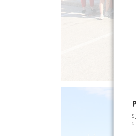
Si
di