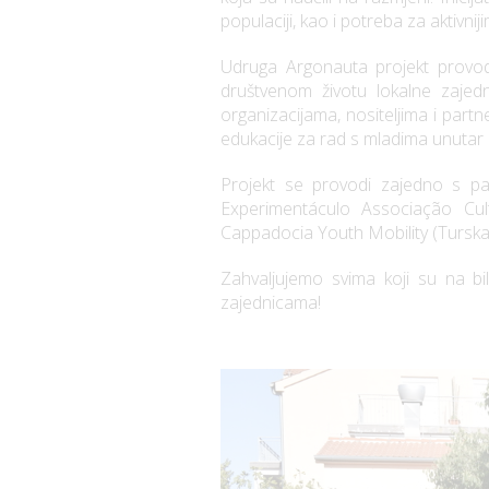
populaciji, kao i potreba za aktivnij
Udruga Argonauta projekt provodi 
društvenom životu lokalne zajedn
organizacijama, nositeljima i part
edukacije za rad s mladima unutar 
Projekt se provodi zajedno s p
Experimentáculo Associação Cult
Cappadocia Youth Mobility (Turska
Zahvaljujemo svima koji su na bi
zajednicama!