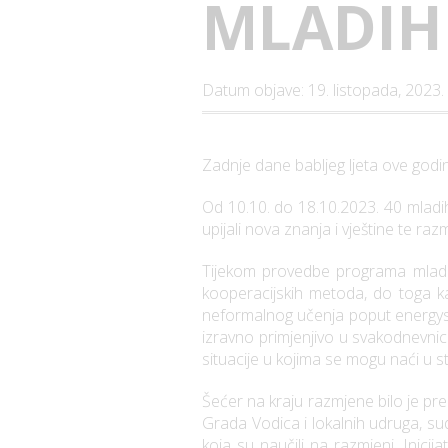
MLADIH
Datum objave: 19. listopada, 2023.
Zadnje dane babljeg ljeta ove god
Od 10.10. do 18.10.2023. 40 mladih
upijali nova znanja i vještine te razm
Tijekom provedbe programa mladi i
kooperacijskih metoda, do toga kak
neformalnog učenja poput energyseri
izravno primjenjivo u svakodnevnic
situacije u kojima se mogu naći u s
Šećer na kraju razmjene bilo je pred
Grada Vodica i lokalnih udruga, sud
koja su naučili na razmjeni. Inicij