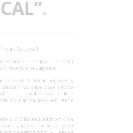
CAL”
.
 “Youth Go Local”!
e i Hrvatske marljivo su usvajali i
 za njihove lokalne zajednice.
me sežu od interkulturanog učenja,
Aktivnosti i radionice prate metode
ataka koji su mladi morali raditi je
r želimo mladima predstaviti realne
radskoj knjižnici pred predstavnicima
ještine u aspektima pisanja projekta
problemi mentalnog zdravlja u mladoj