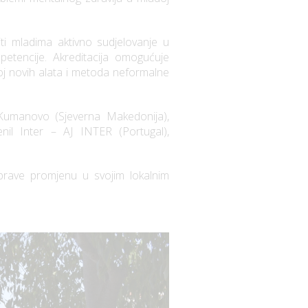
iti mladima aktivno sudjelovanje u
petencije. Akreditacija omogućuje
voj novih alata i metoda neformalne
Kumanovo (Sjeverna Makedonija),
nil Inter – AJ INTER (Portugal),
aprave promjenu u svojim lokalnim