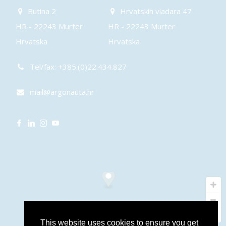
Butina 2
Hrvatskih vladara 47
HR - 22243 Murter
HR - 22243 Murter
Hrvatska
Hrvatska
Tel/fax: +385.(0)22.434.827
mail@argonauta.hr
This website uses cookies to ensure you get