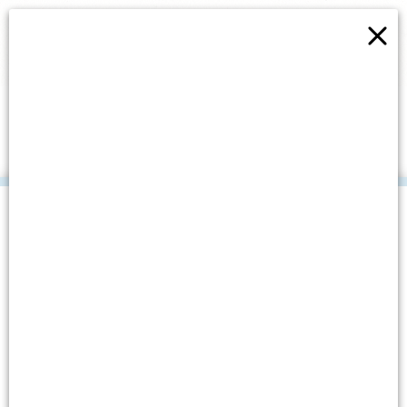
×
RASPLESANA SRIJEDA
.
Datum objave: 18. siječnja, 2024.