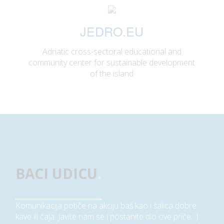
JEDRO.EU
Adriatic cross-sectoral educational and
community center for sustainable development
of the island
BACI UDICU
.
Komunikacija potiče na akciju baš kao i šalica dobre
kave ili čaja. Javite nam se i postanite dio ove priče. :)