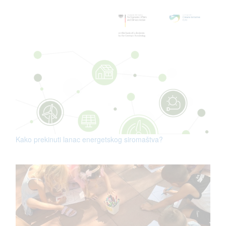
Kako prekinuti lanac energetskog siromaštva?