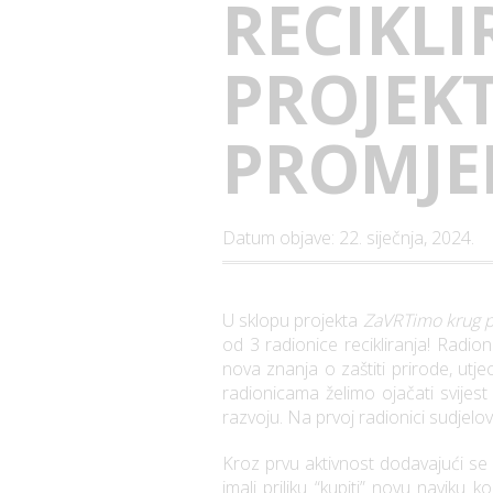
RECIKLI
PROJEK
PROMJEN
Datum objave: 22. siječnja, 2024.
U sklopu projekta
ZaVRTimo krug p
od 3 radionice recikliranja! Radio
nova znanja o zaštiti prirode, utj
radionicama želimo ojačati svijest
razvoju. Na prvoj radionici sudjelova
Kroz prvu aktivnost dodavajući se lo
imali priliku “kupiti” novu naviku 