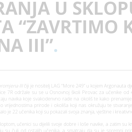
RANJA U SKLOP
TA “ZAVRTIMO 
A III”
.
romjena III
čiji je nositelj LAG “More 249” u kojem Argonauta dj
nice 7R održale su se u Osnovnoj školi Pirovac za učenike od 4.
ecaju navika koje svakodenvno rade na okoliš te kako prenamije
 o vrijednostima prirode i okoliša koji nas okružuju te stvara
lo je 22 učenika koji su pokazali svoja znanja, vještine i kreativn
ptom, učenici su dijelili svoje dobre i loše navike, a zatim su k
koju su čuli od ostalih učenika, a smatraju da su je spremni pri