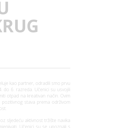
U
KRUG
eluje kao partner, odradili smo prvu
 do 6. razreda. Učenici su usvojili
niti otpad na kreativan način. Ovim
nje pozitivnog stava prema održivom
ost.
roz sljedeću aktivnost tržište navika
mjenjivati. Učenici su se upoznali s