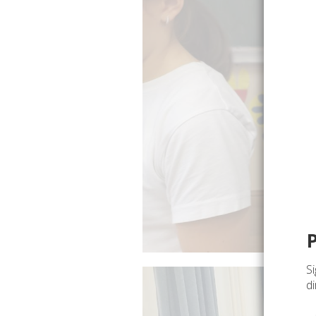
Si
di