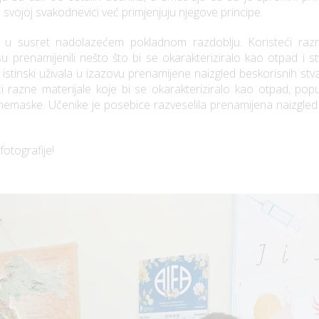
svojoj svakodnevici već primjenjuju njegove principe.
e u susret nadolazećem pokladnom razdoblju. Koristeći razn
su prenamijenili nešto što bi se okarakteriziralo kao otpad i s
su istinski uživala u izazovu prenamijene naizgled beskorisnih stv
 razne materijale koje bi se okarakteriziralo kao otpad, popu
dnemaske. Učenike je posebice razveselila prenamijena naizgled b
fotografije!