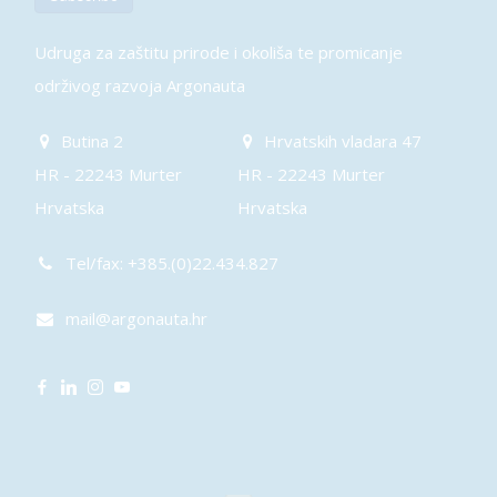
Udruga za zaštitu prirode i okoliša te promicanje
održivog razvoja Argonauta
Butina 2
Hrvatskih vladara 47
HR - 22243 Murter
HR - 22243 Murter
Hrvatska
Hrvatska
Tel/fax: +385.(0)22.434.827
mail@argonauta.hr