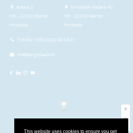
Butina 2
Hrvatskih vladara 47
HR - 22243 Murter
HR - 22243 Murter
Hrvatska
Hrvatska
Tel/fax: +385.(0)22.434.827
mail@argonauta.hr
This website uses cookies to ensure you get