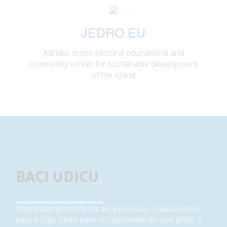
JEDRO.EU
Adriatic cross-sectoral educational and
community center for sustainable development
of the island
BACI UDICU
.
Komunikacija potiče na akciju baš kao i šalica dobre
kave ili čaja. Javite nam se i postanite dio ove priče. :)