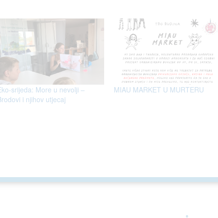
Eko-srijeda: More u nevolji –
MIAU MARKET U MURTERU
rodovi i njihov utjecaj
ARGONAUTA JE ČLAN
.