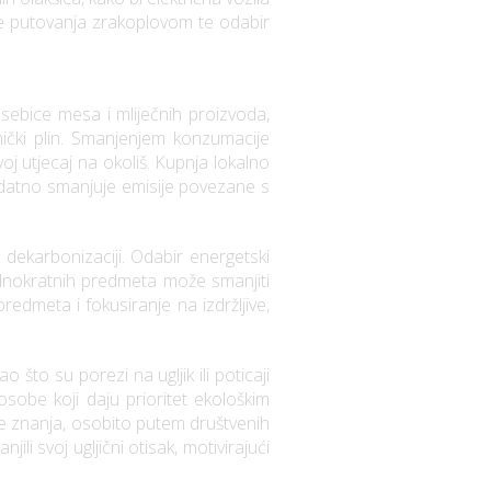
nje putovanja zrakoplovom te odabir
osebice mesa i mliječnih proizvoda,
nički plin. Smanjenjem konzumacije
oj utjecaj na okoliš. Kupnja lokalno
datno smanjuje emisije povezane s
 dekarbonizaciji. Odabir energetski
ednokratnih predmeta može smanjiti
dmeta i fokusiranje na izdržljive,
o što su porezi na ugljik ili poticaji
osobe koji daju prioritet ekološkim
enje znanja, osobito putem društvenih
ili svoj ugljični otisak, motivirajući