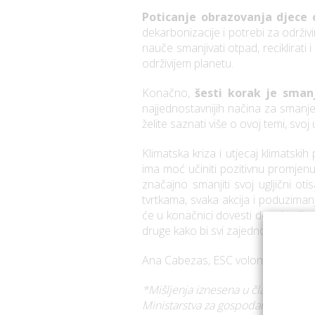
Poticanje obrazovanja djece
dekarbonizacije i potrebi za održi
nauče smanjivati ​​otpad, reciklirati
održivijem planetu.
Konačno,
šesti korak je sman
najjednostavnijih načina za smanje
želite saznati više o ovoj temi, svoj
Klimatska kriza i utjecaj klimatsk
ima moć učiniti pozitivnu promjenu
značajno smanjiti svoj ugljični ot
tvrtkama, svaka akcija i poduzimanj
će u konačnici dovesti do zdravijeg
druge kako bi svi zajedno radili za
Ana Cabezas, ESC volonterka
*Mišljenja iznesena u članku isklj
Ministarstva za gospodarska pitan