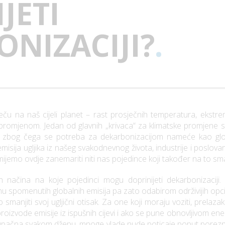
JETI
NIZACIJI?
.
u na naš cijeli planet – rast prosječnih temperatura, ekstre
a promjenom. Jedan od glavnih „krivaca“ za klimatske promjene su
), zbog čega se potreba za dekarbonizacijom nameće kao globa
misija ugljika iz našeg svakodnevnog života, industrije i poslova
 smijemo ovdje zanemariti niti nas pojedince koji također na to 
ih načina na koje pojedinci mogu doprinijeti dekarbonizaciji
inu spomenutih globalnih emisija pa zato odabirom održivijih opcij
anjiti svoj ugljični otisak. Za one koji moraju voziti, prelazak 
roizvode emisije iz ispušnih cijevi i ako se pune obnovljivom ener
stupačna svakom džepu, mnoge vlade nude poticaje poput poreznih