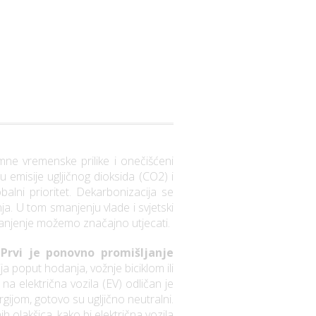
mne vremenske prilike i onečišćeni
 emisije ugljičnog dioksida (CO2) i
lni prioritet. Dekarbonizacija se
nja. U tom smanjenju vlade i svjetski
smanjenje možemo značajno utjecati.
.
Prvi je ponovno promišljanje
a poput hodanja, vožnje biciklom ili
na električna vozila (EV) odličan je
gijom, gotovo su ugljično neutralni.
 olakšica, kako bi električna vozila