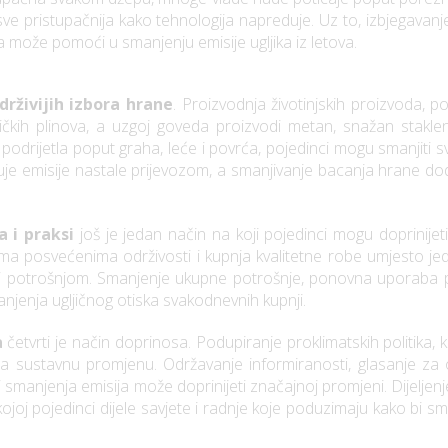
u sve pristupačnija kako tehnologija napreduje. Uz to, izbjegava
a može pomoći u smanjenju emisije ugljika iz letova.
drživijih izbora hrane
. Proizvodnja životinjskih proizvoda, p
ničkih plinova, a uzgoj goveda proizvodi metan, snažan stakle
odrijetla poput graha, leće i povrća, pojedinci mogu smanjiti sv
je emisije nastale prijevozom, a smanjivanje bacanja hrane do
a i praksi
još je jedan način na koji pojedinci mogu doprinijeti
kama posvećenima održivosti i kupnja kvalitetne robe umjesto j
 potrošnjom. Smanjenje ukupne potrošnje, ponovna uporaba pre
njenja ugljičnog otiska svakodnevnih kupnji.
a
četvrti je način doprinosa. Podupiranje proklimatskih politika, ka
 za sustavnu promjenu. Održavanje informiranosti, glasanje za 
sti smanjenja emisija može doprinijeti značajnoj promjeni. Dijelj
ojoj pojedinci dijele savjete i radnje koje poduzimaju kako bi smanj