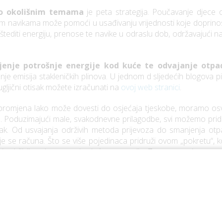
 o okolišnim temama
je peta strategija. Poučavanje djece 
vim navikama može pomoći u usađivanju vrijednosti koje doprino
 i štediti energiju, prenose te navike u odraslu dob, održavajući n
jenje potrošnje energije kod kuće te odvajanje otp
nje emisija stakleničkih plinova. U jednom d sljedećih blogova
 ugljični otisak možete izračunati na
ovoj web stranici
.
ih promjena lako može dovesti do osjećaja tjeskobe, moramo osvij
. Poduzimajući male, svakodnevne prilagodbe, svi možemo pridoni
isak. Od usvajanja održivih metoda prijevoza do smanjenja otpa
e se računa. Što se više pojedinaca pridruži ovom „pokretu“, kole
 i održivijeg planeta za buduće generacije. Zato, posvetimo se s
jedno za zeleniju budućnost nas i naše djece.
učiva su odgovornost autora i ne odražavaju nužno stavove feder
ja i klimatske promjene (BMWK).