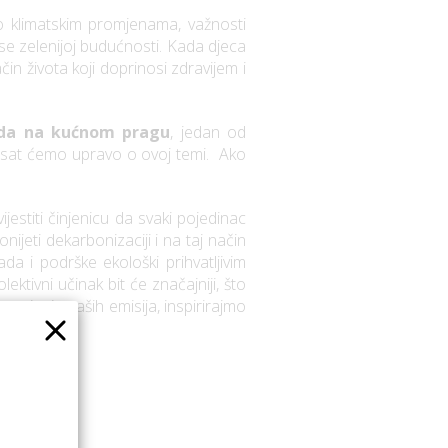
o klimatskim promjenama, važnosti
se zelenijoj budućnosti. Kada djeca
ačin života koji doprinosi zdravijem i
ada na kućnom pragu
, jedan od
 pisat ćemo upravo o ovoj temi. Ako
estiti činjenicu da svaki pojedinac
jeti dekarbonizaciji i na taj način
da i podrške ekološki prihvatljivim
ktivni učinak bit će značajniji, što
manjenju naših emisija, inspirirajmo
×
alnog