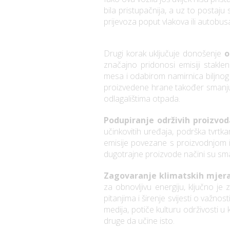
bila pristupačnija, a uz to postaj
prijevoza poput vlakova ili autobus
Drugi korak uključuje donošenje
o
značajno pridonosi emisiji stakle
mesa i odabirom namirnica biljnog p
proizvedene hrane također smanju
odlagalištima otpada.
Podupiranje održivih proizvod
učinkovitih uređaja, podrška tvrt
emisije povezane s proizvodnjom i
dugotrajne proizvode načini su sma
Zagovaranje klimatskih mjer
za obnovljivu energiju, ključno je
pitanjima i širenje svijesti o važno
medija, potiče kulturu održivosti u k
druge da učine isto.