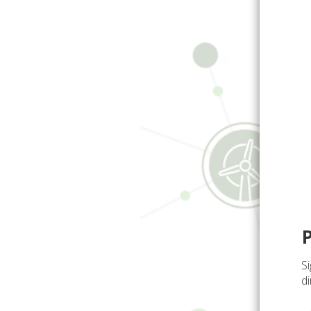
Si
di