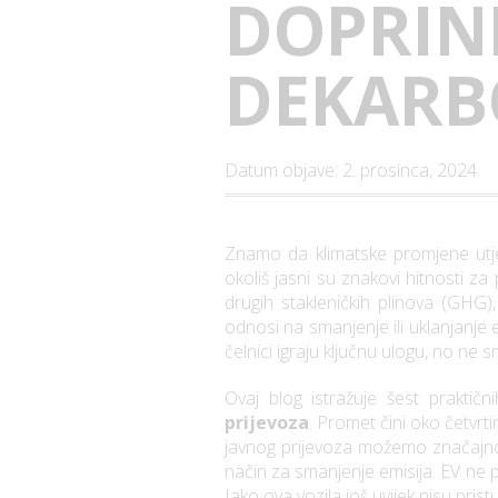
DOPRINI
DEKARBO
Datum objave: 2. prosinca, 2024.
Znamo da klimatske promjene utječ
okoliš jasni su znakovi hitnosti z
drugih stakleničkih plinova (GHG
odnosi na smanjenje ili uklanjanje e
čelnici igraju ključnu ulogu, no ne
Ovaj blog istražuje šest praktičn
prijevoza
. Promet čini oko četvrt
javnog prijevoza možemo značajno sm
način za smanjenje emisija. EV ne p
Iako ova vozila još uvijek nisu pri