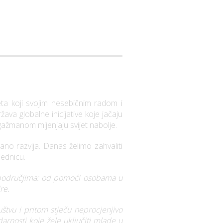
eta koji svojim nesebičnim radom i
ava globalne inicijative koje jačaju
gažmanom mijenjaju svijet nabolje.
no razvija. Danas želimo zahvaliti
jednicu.
m područjima: od pomoći osobama u
re.
tvu i pritom stječu neprocjenjivo
darnosti koje žele uključiti mlade u