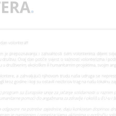
ERA
.
an volontera!!!
 je prepoznavanju i zahvalnosti svim volonterima diljem svij
ruštvu. Ovaj dan potiče svijest o važnosti volonterizma i podrž
u u društvenim, ekološkim ili humanitarnim projektima, svojim an
ontere, a zahvaljujući njihovom trudu naša udruga se nepresta
 kroz godine i koji su ostavili neizbrisiv trag na našu lokalnu za
S) program su Europske unije za jačanje solidarnosti u razni
manitarne pomoći do angažmana za zdravlje i okoliš u EU-u i ši
 odgovore na potrebe zajednice, daju konkretan doprinos druš
rogram je namijenjen i organizacijama aktivnima u području soli