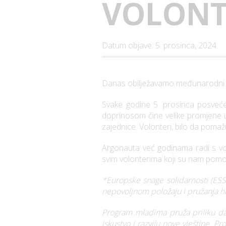
VOLONT
Datum objave: 5. prosinca, 2024.
Danas obilježavamo međunarodni d
Svake godine 5. prosinca posvećen
doprinosom čine velike promjene u d
zajednice. Volonteri, bilo da pomaž
Argonauta već godinama radi s vol
svim volonterima koji su nam pomogli
*Europske snage solidarnosti (ES
nepovoljnom položaju i pružanja hu
Program mladima pruža priliku da
iskustvo i razviju nove vještine. P