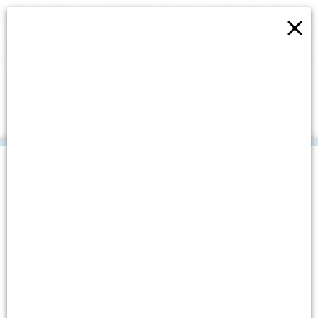
×
UKLJUČIVA DIGITALIZACIJA
U EUROPSKOJ UNIJI
.
Datum objave: 29. siječnja, 2025.