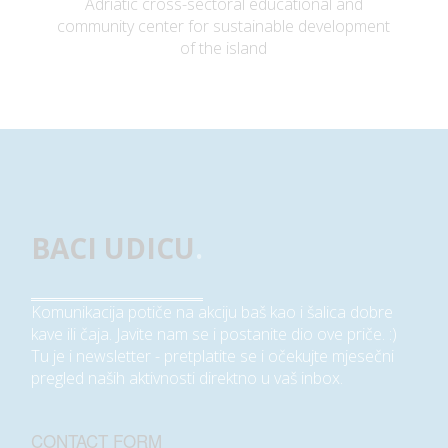
Adriatic cross-sectoral educational and
community center for sustainable development
of the island
BACI UDICU
.
Komunikacija potiče na akciju baš kao i šalica dobre
kave ili čaja. Javite nam se i postanite dio ove priče. :)
Tu je i newsletter - pretplatite se i očekujte mjesečni
pregled naših aktivnosti direktno u vaš inbox.
CONTACT FORM