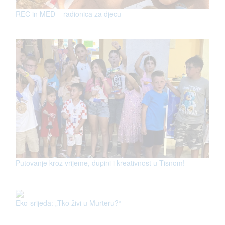
REC in MED – radionica za djecu
Putovanje kroz vrijeme, dupini i kreativnost u Tisnom!
Eko-srijeda: „Tko živi u Murteru?“