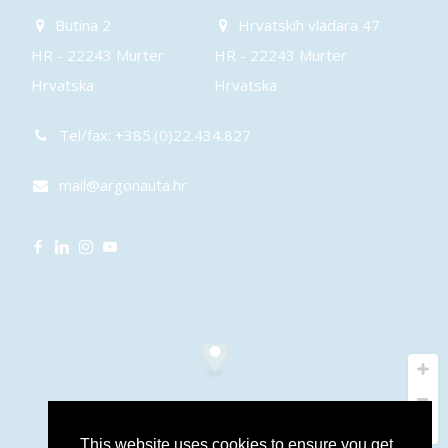
Butina 2
Hrvatskih vladara 47
HR - 22243 Murter
HR - 22243 Murter
Hrvatska
Hrvatska
Tel/fax: +385.(0)22.434.827
mail@argonauta.hr
This website uses cookies to ensure you get