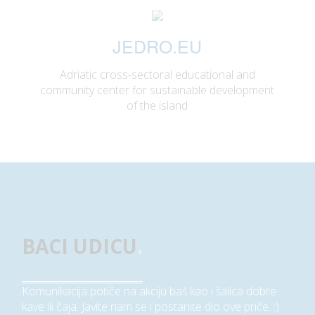
JEDRO.EU
Adriatic cross-sectoral educational and
community center for sustainable development
of the island
BACI UDICU
.
Komunikacija potiče na akciju baš kao i šalica dobre
kave ili čaja. Javite nam se i postanite dio ove priče. :)