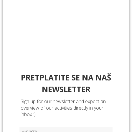
životu.
Ponovno se družimo 1. travnja na drugoj radionici, a
do tada pogledajte fotografije ove radionice 🙂
*
Nositelj projekta je Lokalna akcijska grupa “More
249”, a partneri na projektu su Katolička osnovna škola
Šibenik, Udruga Argonauta i OGrad Šibenik. Projekt
sufinancira Ministarstvo znanosti, obrazovanja i mladih.
Provedba projekta traje do 31. kolovoza 2025.
PRETPLATITE SE NA NAŠ
NEWSLETTER
Sign up for our newsletter and expect an
overview of our activities directly in your
inbox :)