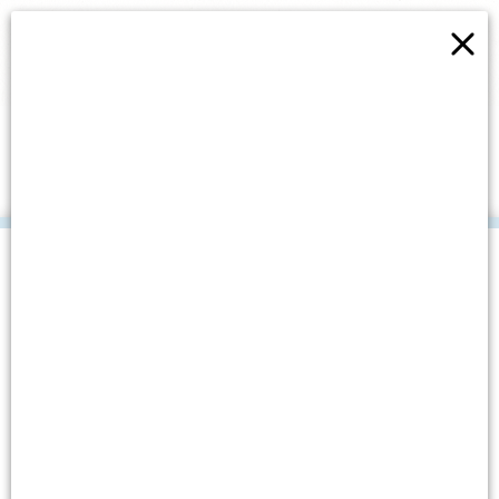
×
ODRŽANA PRVA
RADIONICA RECIKLIRANJA
U IV. IZADNJU PROJEKTA
“ZAVRTIMO KRUG