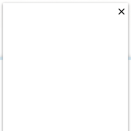
×
UPOZNAJMO SUDIONIKE –
RAZMJENA MLADIH
“FOODY”
.
Datum objave: 4. travnja, 2025.