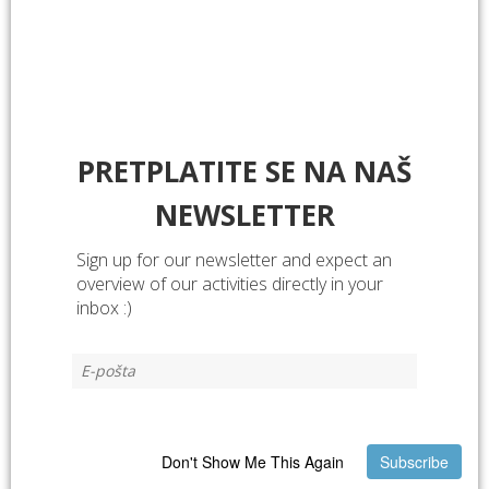
Recommended to read
.
PRETPLATITE SE NA NAŠ
NEWSLETTER
Sign up for our newsletter and expect an
overview of our activities directly in your
inbox :)
Don't Show Me This Again
Subscribe
Kako prekinuti lanac energetskog siromaštva?