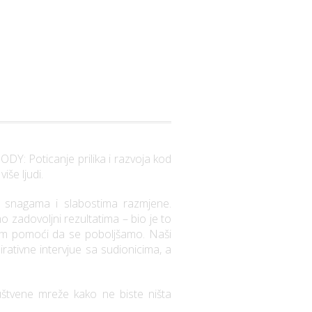
DY: Poticanje prilika i razvoja kod
iše ljudi.
o snagama i slabostima razmjene.
o zadovoljni rezultatima – bio je to
 nam pomoći da se poboljšamo. Naši
pirativne intervjue sa sudionicima, a
uštvene mreže kako ne biste ništa