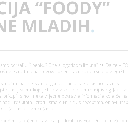
IJA “FOODY”
NE MLADIH
.
 smo održali u Šibeniku? One s logotipom limuna? 🍋 Da, te – FOO
 još uvijek radimo na njegovoj diseminaciji kako bismo dosegli što v
 našim partnerskim organizacijama kako bismo razmislili 
u projektom, koje je bilo visoko, i o diseminaciji istog. Jako sm
a prikupili smo i neke vrijedne povratne informacije koje će
inaciji rezultata. Izradili smo e-knjižicu s receptima, objavili ins
t u školama i sveučilištima.
buđeni što ćemo s vama podijeliti još više. Pratite naše dr