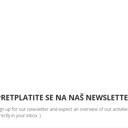
ARGONAUTA JE ČLAN
.
PRETPLATITE SE NA NAŠ NEWSLETT
gn up for our newsletter and expect an overview of our activitie
rectly in your inbox :)