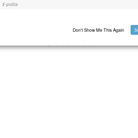
Don't Show Me This Again
S
DONATORI
.