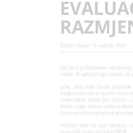
EVALUAC
RAZMJE
Datum objave: 15. svibnja, 2025.
Sjećate li se Razmjene mladih koju
mladih. Projekt još nije završen, jer
Jučer smo imali Zoom sastanak s
Razgovarali smo o općem zadovoljstv
nevjerojatan tjedan pun učenja – 
timovi i dalje aktivno rade na disem
nacionalni timovi promoviraju projek
Ponosni smo na ovo iskustvo i uz
propustili! Hvala na čitanju! 💛🍋