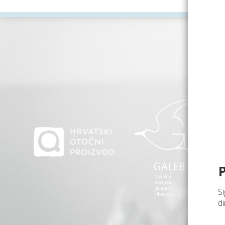
Si
di