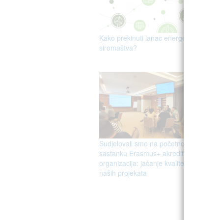
Kako prekinuti lanac energetskog
siromaštva?
Sudjelovali smo na početnom
sastanku Erasmus+ akreditiranih
B
organizacija: jačanje kvalitete
naših projekata