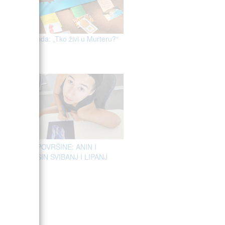
Eko-srijeda: „Tko živi u Murteru?“
ISPOD POVRŠINE: ANIN I
THERESIN SVIBANJ I LIPANJ