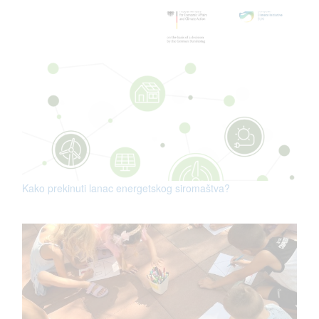
Kako prekinuti lanac energetskog siromaštva?