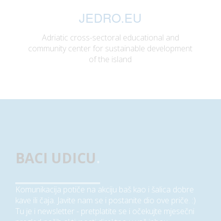
JEDRO.EU
Adriatic cross-sectoral educational and
community center for sustainable development
of the island
BACI UDICU
.
Komunikacija potiče na akciju baš kao i šalica dobre
kave ili čaja. Javite nam se i postanite dio ove priče. :)
Tu je i newsletter - pretplatite se i očekujte mjesečni