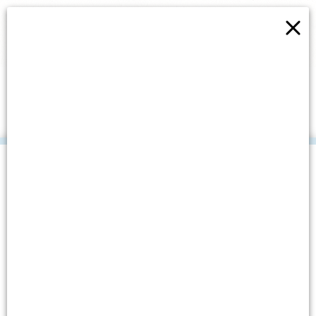
×
ISLAND EXTRAVAGANZA
2025: LET’S EXPLORE!
.
Datum objave: 15. svibnja, 2025.