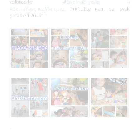
volonterke
‪#‎
EwelinaBilinska‬
i
‪#‎
SoniaVasquezMarquez‬
. Pridružite nam se, svaki
petak od 20 -21h
!