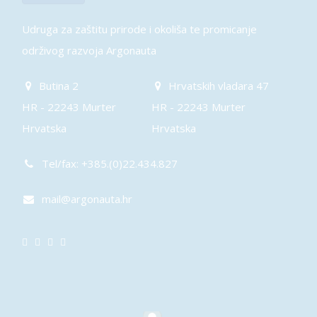
Udruga za zaštitu prirode i okoliša te promicanje
održivog razvoja Argonauta
Butina 2
Hrvatskih vladara 47
HR - 22243 Murter
HR - 22243 Murter
Hrvatska
Hrvatska
Tel/fax: +385.(0)22.434.827
mail@argonauta.hr