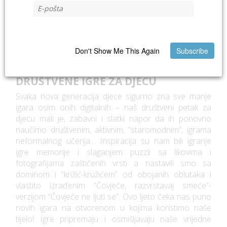
ČETVRTKOM: EKOLOŠKA LUTKARSKA
PREDSTAVA – MORE JE ŽIVO!
Predstava govori o potrazi za ljepotom tijekom koje
otkrivamo da je u podmorju itekako živo!
Don't Show Me This Again
Subscribe
PETKOM: ZABAVNI PETAK –
DRUŠTVENE IGRE ZA DJECU
Svaka nova generacija djece sigurno zna sve manje
igara osim onih digitalnih – naš društveni petak za
djecu mali je, zabavni i slatki napor da ih ponovno
naučimo društvenim, aktivnim, “staromodnim”, igrama
neformalnog učenja… Inspiracija su nam bili igranje
igre memorije i slaganjem puzzli sa likovima i
fotografijama zaštičenih vrsti a nastavili smo sa
dominom i “križić-kružićem” od obojanih oblutaka i
vlastito izrađenim “Čovječe, razvrstavaj smeće”-
verzijom “Čovječe ne ljuti se”. Ovo ljeto čeka nas puno
novih igara na otvorenom u kojima koristimo naše
tijelo! Igre pripremaju i osmišljavaju naše vrijedne