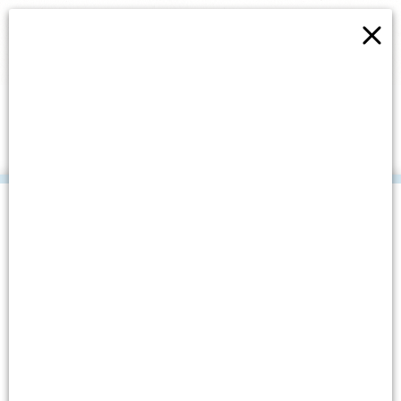
×
DJEČJI PROGRAM
EDUKACIJSKOG CENTRA ZA
ODRŽIVI RAZVOJ – LJETO
2015
.