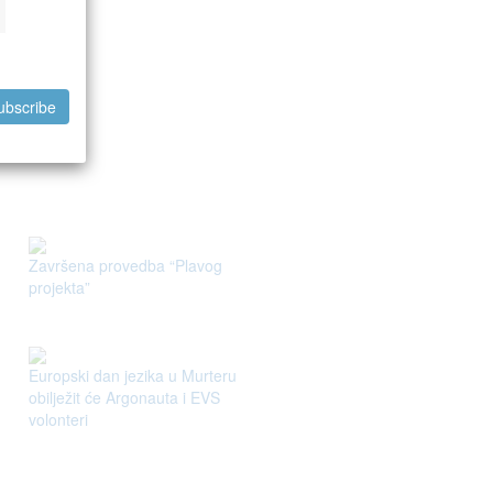
ubscribe
.
Završena provedba “Plavog
projekta”
Europski dan jezika u Murteru
obilježit će Argonauta i EVS
volonteri