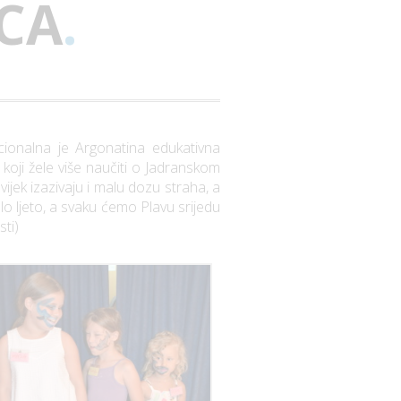
CA
.
icionalna je Argonatina edukativna
 koji žele više naučiti o Jadranskom
jek izazivaju i malu dozu straha, a
o ljeto, a svaku ćemo Plavu srijedu
sti)