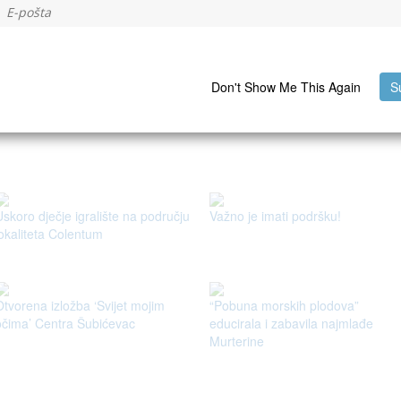
Don't Show Me This Again
S
Recommended to read
Uskoro dječje igralište na području
Važno je imati podršku!
lokaliteta Colentum
Otvorena izložba ‘Svijet mojim
“Pobuna morskih plodova”
očima’ Centra Šubićevac
educirala i zabavila najmlađe
Murterine