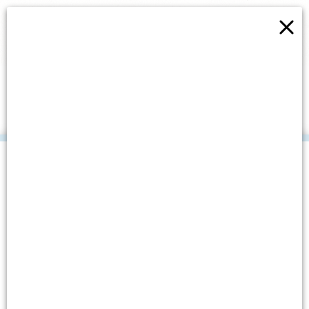
×
EKO-AKCIJA ČIŠĆENJA
OBALE S MEĐUNARODNIM
VOLONTERIMA
.
Datum objave: 6. listopada, 2017.