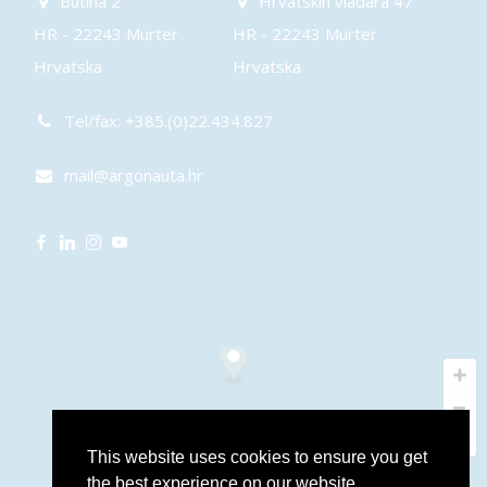
Butina 2
Hrvatskih vladara 47
HR - 22243 Murter
HR - 22243 Murter
Hrvatska
Hrvatska
Tel/fax: +385.(0)22.434.827
mail@argonauta.hr
This website uses cookies to ensure you get
the best experience on our website.