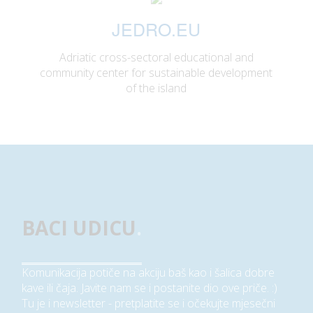
JEDRO.EU
Adriatic cross-sectoral educational and
community center for sustainable development
of the island
BACI UDICU
.
Komunikacija potiče na akciju baš kao i šalica dobre
kave ili čaja. Javite nam se i postanite dio ove priče. :)
Tu je i newsletter - pretplatite se i očekujte mjesečni