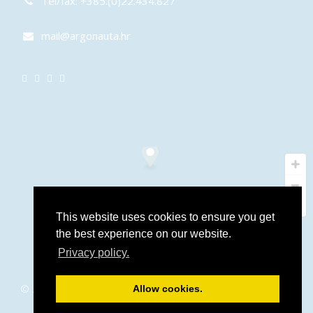
Tel/fax: +385.(0)22.434.827
mail@argonauta.hr
This website uses cookies to ensure you get
the best experience on our website.
Privacy policy.
© 2016 – 2026 Argonauta.hr. All rights reserved. Support and
Allow cookies.
programming:
Stjepan Tafra
.
Izjava o privatnosti
.