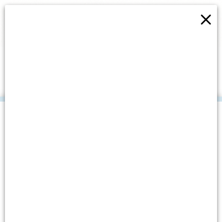
×
OBJAVLJEN PROMO VIDEO
“PLAVOG PROJEKTA”
.
Datum objave: 16. rujna, 2019.