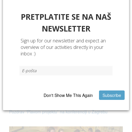
PRETPLATITE SE NA NAŠ
Završena provedba “Plavog projekta”
NEWSLETTER
Sign up for our newsletter and expect an
overview of our activities directly in your
inbox :)
Don't Show Me This Again
Subscribe
Pozdrav “Plavom projektu” na konferenciji u Zagrebu