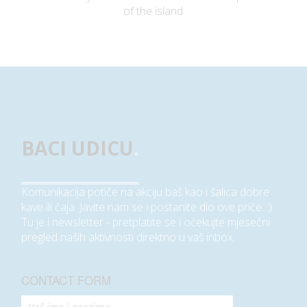
of the island
BACI UDICU
.
Komunikacija potiče na akciju baš kao i šalica dobre
kave ili čaja. Javite nam se i postanite dio ove priče. :)
Tu je i newsletter - pretplatite se i očekujte mjesečni
pregled naših aktivnosti direktno u vaš inbox.
CONTACT FORM