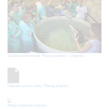
Završna konferencija “Plavog projekta” u Zagrebu
Objavljen promo video “Plavog projekta”
Posjet studenata veterine