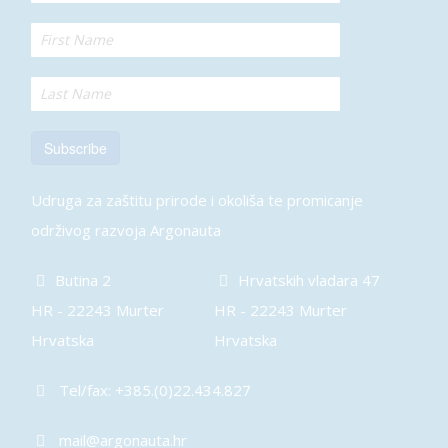
Subscribe
Udruga za zaštitu prirode i okoliša te promicanje
održivog razvoja Argonauta
Butina 2
Hrvatskih vladara 47
HR - 22243 Murter
HR - 22243 Murter
Hrvatska
Hrvatska
Tel/fax: +385.(0)22.434.827
mail@argonauta.hr