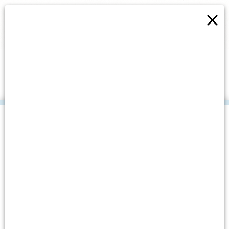
×
ZAVRŠNA KONFERENCIJA
“PLAVOG PROJEKTA” U
ZAGREBU
.
Datum objave: 16. listopada, 2019.