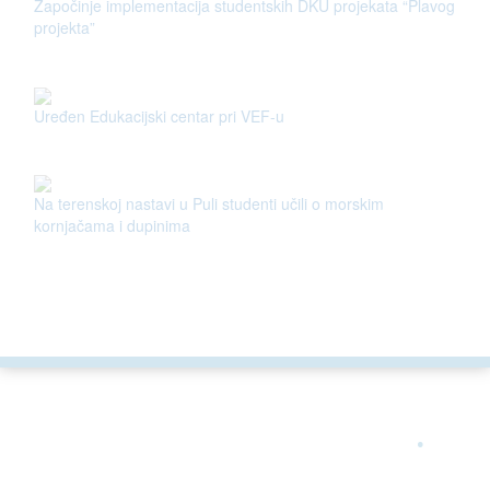
Započinje implementacija studentskih DKU projekata “Plavog
projekta”
Uređen Edukacijski centar pri VEF-u
Na terenskoj nastavi u Puli studenti učili o morskim
kornjačama i dupinima
ARGONAUTA JE ČLAN
.