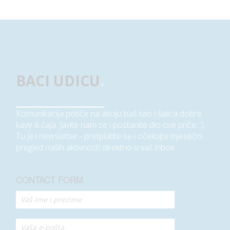
BACI UDICU
.
Komunikacija potiče na akciju baš kao i šalica dobre
kave ili čaja. Javite nam se i postanite dio ove priče. :)
Tu je i newsletter - pretplatite se i očekujte mjesečni
pregled naših aktivnosti direktno u vaš inbox.
CONTACT FORM