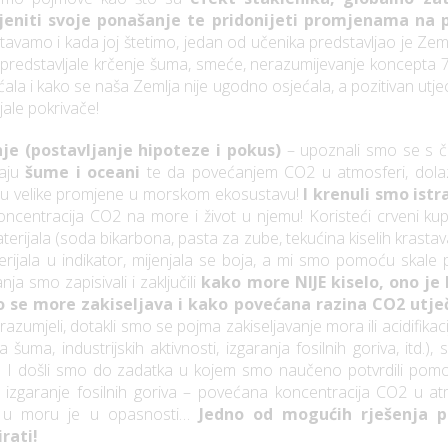
eniti svoje ponašanje te pridonijeti promjenama na 
tavamo i kada joj štetimo, jedan od učenika predstavljao je Zeml
predstavljale krčenje šuma, smeće, nerazumijevanje koncepta 7R
la i kako se naša Zemlja nije ugodno osjećala, a pozitivan utjec
jale pokrivače!
nje (postavljanje hipoteze i pokus)
– upoznali smo se s č
maju
šume i oceani
te da povećanjem CO2 u atmosferi, dola
aju velike promjene u morskom ekosustavu!
I krenuli smo istr
oncentracija CO2 na more i život u njemu! Koristeći crveni ku
erijala (soda bikarbona, pasta za zube, tekućina kiselih krasta
rijala u indikator, mijenjala se boja, a mi smo pomoću skale pH
nja smo zapisivali i zaključili
kako more NIJE kiselo, ono je
 se more zakiseljava i kako povećana razina CO2 utječ
razumjeli, dotakli smo se pojma zakiseljavanje mora ili acidifik
a šuma, industrijskih aktivnosti, izgaranja fosilnih goriva, itd
u! I došli smo do zadatka u kojem smo naučeno potvrdili po
 izgaranje fosilnih goriva – povećana koncentracija CO2 u a
et u moru je u opasnosti…
Jedno od mogućih rješenja p
rati!