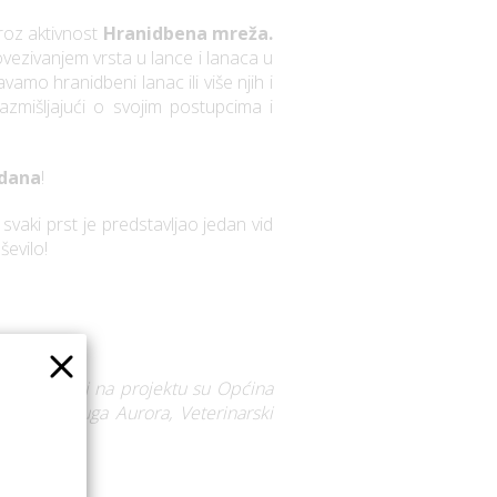
roz aktivnost
Hranidbena mreža.
povezivanjem vrsta u lance i lanaca u
mo hranidbeni lanac ili više njih i
mišljajući o svojim postupcima i
 dana
!
svaki prst je predstavljao jedan vid
ševilo!
ci!
×
a, a partneri na projektu su Općina
ćevac, Udruga Aurora, Veterinarski
obrazovanja.