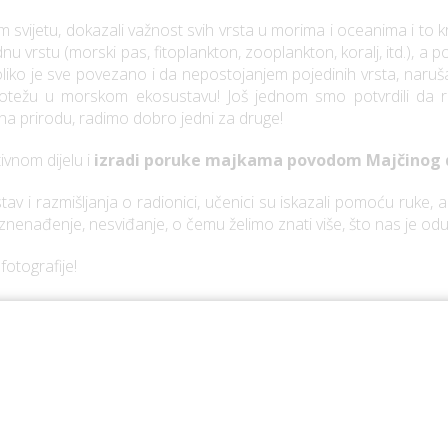
svijetu, dokazali važnost svih vrsta u morima i oceanima i to k
nu vrstu (morski pas, fitoplankton, zooplankton, koralj, itd.), a 
ko je sve povezano i da nepostojanjem pojedinih vrsta, narušava
otežu u morskom ekosustavu! Još jednom smo potvrdili da raz
 prirodu, radimo dobro jedni za druge!
ivnom dijelu i
izradi poruke majkama povodom Majčinog
av i razmišljanja o radionici, učenici su iskazali pomoću ruke, a 
znenađenje, nesviđanje, o čemu želimo znati više, što nas je odu
fotografije!
ionice kada ćemo provesti akciju čišćenja u našoj lokalnoj zajedni
titu prirode i okoliša te promicanje održivog razvoja Argonaut
ečji vrtić Spužvica Tisno, Centar za odgoj i obrazovanje Šubi
snovna škola Vodice. Projekt sufinancira Ministarstvo znanosti i 