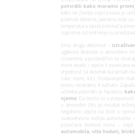
potvrdili kako moramo promij
kako se Zemlja osjeća kada je uniš
pokrivali dekama, jaknama koje su 
temperatura ispod pokrivača poveća
suprotne od onih koje su predstavl
Kroz drugu aktivnost –
istraživa
ugljikova dioksida iz atmosfere i
oceanima, a posljedično se stvar
more kiselo i utječe li povećana k
vrijednost za desetak kućanskih mat
ruke, more, itd.). Dodavanjem mate
kiselo, neutralno ili lužnato. Zapaža
učenika potvrdilo je hipotezu
kako
njemu
! Da bismo to u potpunosti 
u atmosferi (što je rezultat krčenj
negativno utječe na život u njem
svakodnevna vožnja automobila –
povećana kiselost mora – svij
automobila, više hodati, bicikli