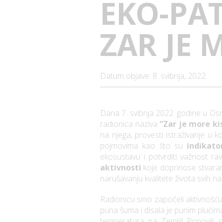
EKO-PAT
ZAR JE 
Datum objave: 8. svibnja, 2022.
Dana 7. svibnja 2022. godine u Osn
radionica naziva
“Zar je more ki
na njega, provesti istraživanje u 
pojmovima kao što su
indikato
ekosustavu i potvrditi važnost rav
aktivnosti
koje doprinose stvaran
narušavanju kvalitete života svih n
Radionicu smo započeli aktivnošć
puna šuma i disala je punim plućima,
temperatura na Zemlji! Ponovil