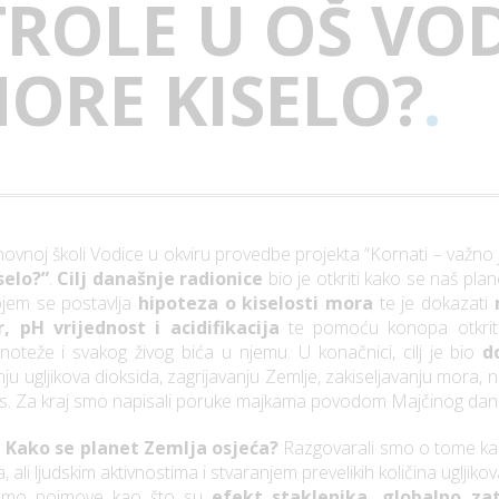
ROLE U OŠ VOD
MORE KISELO?
.
ovnoj školi Vodice u okviru provedbe projekta “Kornati – važno 
selo?”
.
Cilj današnje radionice
bio je otkriti kako se naš pl
kojem se postavlja
hipoteza o kiselosti mora
te je dokazati
r, pH vrijednost i acidifikacija
te pomoću konopa otkri
noteže i svakog živog bića u njemu. U konačnici, cilj je bio
d
ju ugljikova dioksida, zagrijavanju Zemlje, zakiseljavanju mora
as. Za kraj smo napisali poruke majkama povodom Majčinog dana i
u
Kako se planet Zemlja osjeća?
Razgovarali smo o tome kako
 ali ljudskim aktivnostima i stvaranjem prevelikih količina ugljik
i smo pojmove kao što su
efekt staklenika, globalno zato