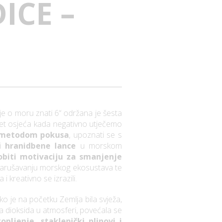
ICE –
je o moru znati 6“ održana je šesta
anet osjeća kada negativno utječemo
metodom pokusa
, upoznati se s
ti
hranidbene lance
u morskom
obiti motivaciju za smanjenje
, narušavanju morskog ekosustava te
 kreativno se izrazili.
 je na početku Zemlja bila svježa,
ova dioksida u atmosferi, povećala se
pljenje, staklenički plinovi i