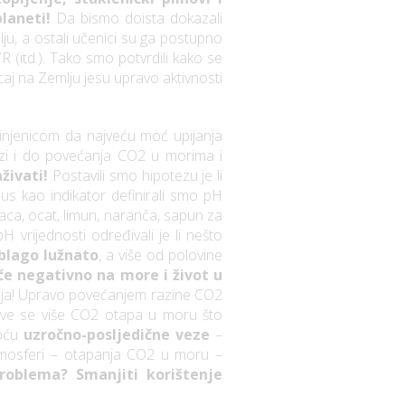
planeti!
Da bismo doista dokazali
ju, a ostali učenici su ga postupno
 (itd.). Tako smo potvrdili kako se
aj na Zemlju jesu upravo aktivnosti
injenicom da najveću moć upijanja
zi i do povećanja CO2 u morima i
aživati!
Postavili smo hipotezu je li
pus kao indikator definirali smo pH
vaca, ocat, limun, naranča, sapun za
 vrijednosti određivali je li nešto
 blago lužnato
, a više od polovine
e negativno na more i život u
acija! Upravo povećanjem razine CO2
.), sve se više CO2 otapa u moru što
moću
uzročno-posljedične veze
–
tmosferi – otapanja CO2 u moru –
roblema? Smanjiti korištenje