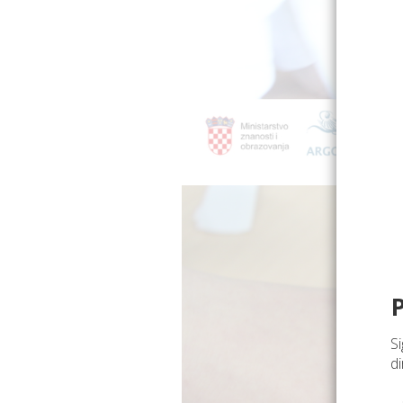
Si
di