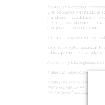
Na kraju smo kroz priču o morskom 
Svaki od učenika predstavljao je jed
hranidbenu mrežu dokazali smo koli
tako negativno utječemo na ravn
promjenama ponašanja u odnosu na
Za kraju smo posvetili vrijeme kreat
Svoje zadovoljstvo radionicom te st
odnosa prema radionici: sviđanje, i
A kako nam je bilo, pogledajte kroz 
Pratite nas i dalje do sljedeće rad
Nositelj projekta je Udruga za zaš
Murter-Kornati, JU NP Kornati, Dj
fakultet Sveučilišta u Zagrebu te O