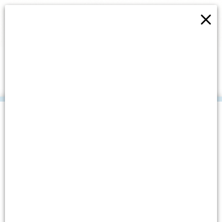
×
ODRŽANA 7. RADIONICA I
VOLONTERSKA AKCIJA
ZAJEDNO ZA ČIŠĆI OKOLIŠ
.
Datum objave: 21. svibnja, 2022.