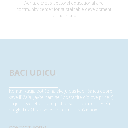
Adriatic cross-sectoral educational and
community center for sustainable development
of the island
BACI UDICU
.
Komunikacija potiče na akciju baš kao i šalica dobre
kave ili čaja. Javite nam se i postanite dio ove priče. :)
Tu je i newsletter - pretplatite se i očekujte mjesečni
pregled naših aktivnosti direktno u vaš inbox.
CONTACT FORM