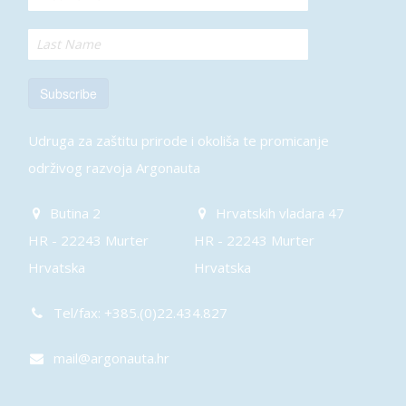
Subscribe
Udruga za zaštitu prirode i okoliša te promicanje
održivog razvoja Argonauta
Butina 2
Hrvatskih vladara 47
HR - 22243 Murter
HR - 22243 Murter
Hrvatska
Hrvatska
Tel/fax: +385.(0)22.434.827
mail@argonauta.hr