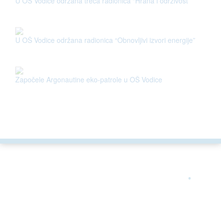
U OŠ Vodice održana treća radionica “Hrana i održivost”
U OŠ Vodice održana radionica “Obnovljivi izvori energije”
Započele Argonautine eko-patrole u OŠ Vodice
ARGONAUTA JE ČLAN
.