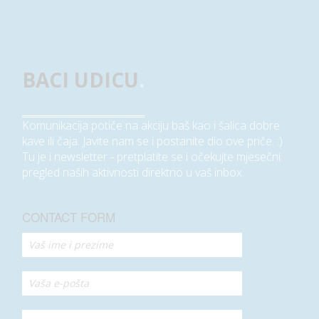
BACI UDICU
.
Komunikacija potiče na akciju baš kao i šalica dobre
kave ili čaja. Javite nam se i postanite dio ove priče. :)
Tu je i newsletter - pretplatite se i očekujte mjesečni
pregled naših aktivnosti direktno u vaš inbox.
CONTACT FORM