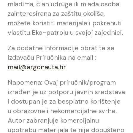
mladima,
č
lan udruge ili mlada osoba
zainteresirana za zaštitu okoliša,
možete koristiti materijale i pokrenuti
vlastitu Eko-patrolu u svojoj zajednici.
Za dodatne informacije obratite se
izdava
ču Priručnika na email :
mail@argonauta.hr
Napomena: Ovaj priru
č
nik/program
izra
đ
en je uz potporu javnih sredstava
i dostupan je za besplatno korištenje
u obrazovne i nekomercijalne svrhe.
Autor zabranjuje komercijalnu
upotrebu materijala te nije dopušteno