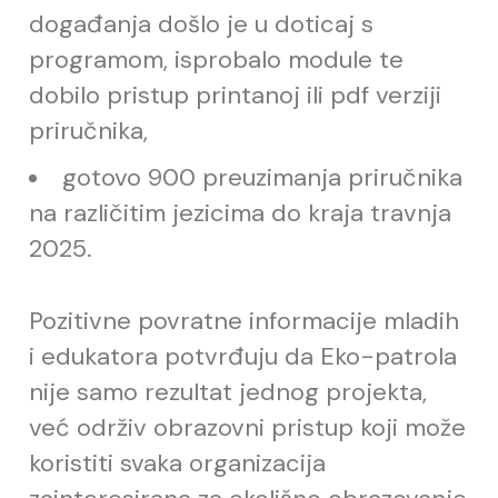
doga
đ
anja došlo je u doticaj s
programom, isprobalo module te
dobilo pristup printanoj ili pdf verziji
priru
č
nika,
gotovo 900 preuzimanja priru
č
nika
na razli
č
itim jezicima do kraja travnja
2025.
Pozitivne povratne informacije mladih
i edukatora potvr
đ
uju da Eko-patrola
nije samo rezultat jednog projekta,
ve
ć
održiv obrazovni pristup koji može
koristiti svaka organizacija