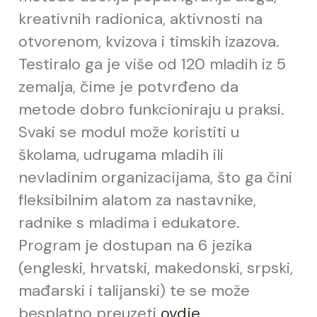
kreativnih radionica, aktivnosti na
otvorenom, kvizova i timskih izazova.
Testiralo ga je više od 120 mladih iz 5
zemalja,
č
ime je potvr
đ
eno da
metode dobro funkcioniraju u praksi.
Svaki se modul može koristiti u
školama, udrugama mladih ili
nevladinim organizacijama, što ga
č
ini
fleksibilnim alatom za nastavnike,
radnike s mladima i edukatore.
Program je dostupan na 6 jezika
(engleski, hrvatski, makedonski, srpski,
ma
đ
arski i talijanski) te se može
besplatno preuzeti
ovdje
.