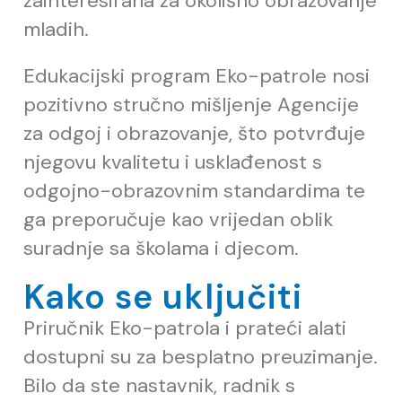
zainteresirana za okolišno obrazovanje
mladih.
Edukacijski program Eko-patrole nosi
pozitivno stru
č
no mišljenje Agencije
za odgoj i obrazovanje, što potvr
đ
uje
njegovu kvalitetu i uskla
đ
enost s
odgojno-obrazovnim standardima te
ga preporu
č
uje kao vrijedan oblik
suradnje sa školama i djecom.
Kako se uključiti
Priru
č
nik Eko-patrola i prate
ć
i alati
dostupni su za besplatno preuzimanje.
Bilo da ste nastavnik, radnik s