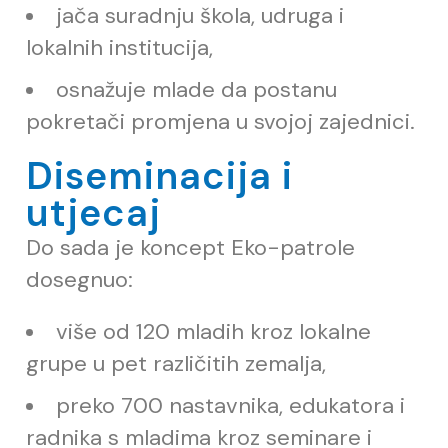
ja
č
a suradnju škola, udruga i
lokalnih institucija,
osnažuje mlade da postanu
pokreta
č
i promjena u svojoj zajednici.
Diseminacija i
utjecaj
Do sada je koncept Eko-patrole
dosegnuo:
više od 120 mladih kroz lokalne
grupe u pet razli
č
itih zemalja,
preko 700 nastavnika, edukatora i
radnika s mladima kroz seminare i