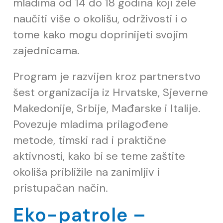
mladima od 14 do 18 godina koji žele
nau
č
iti više o okolišu, održivosti i o
tome kako mogu doprinijeti svojim
zajednicama.
Program je razvijen kroz partnerstvo
šest organizacija iz Hrvatske, Sjeverne
Makedonije, Srbije, Ma
đ
arske i Italije.
Povezuje mladima prilago
đ
ene
metode, timski rad i prakti
č
ne
aktivnosti, kako bi se teme zaštite
okoliša približile na zanimljiv i
pristupa
č
an na
č
in.
Eko-patrole –