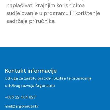
napla
ć
ivati krajnjim korisnicima
sudjelovanje u programu ili korištenje
sadržaja priru
č
nika.
Kontakt informacije
Udruga za zaštitu prirode i okoliša te promicanje
održivog razvoja Argonauta
+385 22 434 827
mail@argonauta.hr