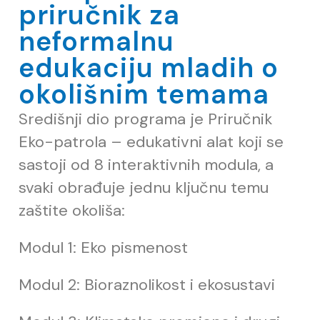
priručnik za
neformalnu
edukaciju mladih o
okolišnim temama
Središnji dio programa je Priru
č
nik
Eko-patrola – edukativni alat koji se
sastoji od 8 interaktivnih modula, a
svaki obra
đ
uje jednu klju
č
nu temu
zaštite okoliša:
Modul 1: Eko pismenost
Modul 2: Bioraznolikost i ekosustavi