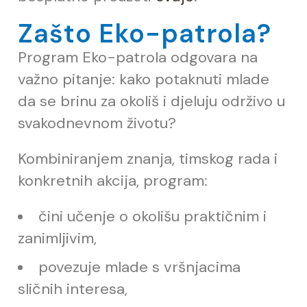
Zašto Eko-patrola?
Program Eko-patrola odgovara na
važno pitanje: kako potaknuti mlade
da se brinu za okoliš i djeluju održivo u
svakodnevnom životu?
Kombiniranjem znanja, timskog rada i
konkretnih akcija, program:
č
ini u
č
enje o okolišu prakti
č
nim i
zanimljivim,
povezuje mlade s vršnjacima
sli
č
nih interesa,