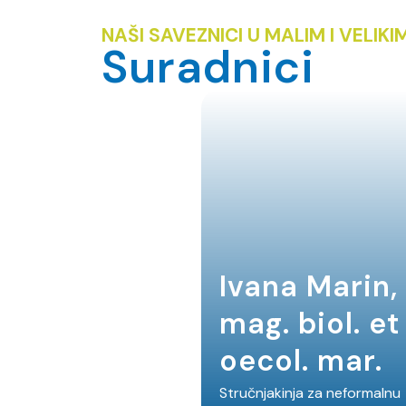
NAŠI SAVEZNICI U MALIM I VELI
Suradnici
Ivana Marin,
mag. biol. et
oecol. mar.
Stručnjakinja za neformalnu