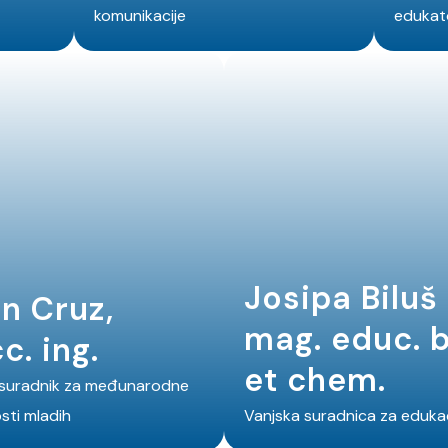
komunikacije
edukat
Josipa Biluš
n Cruz,
mag. educ. b
c. ing.
et chem.
 suradnik za međunarodne
sti mladih
Vanjska suradnica za edukac