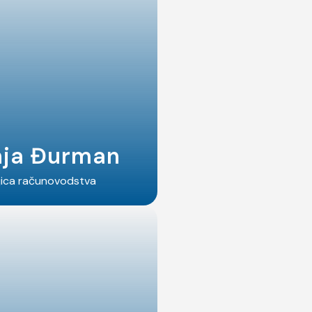
nja Đurman
jica računovodstva