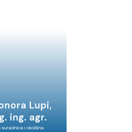
onora Lupi,
. ing. agr.
 suradnica i okolišna