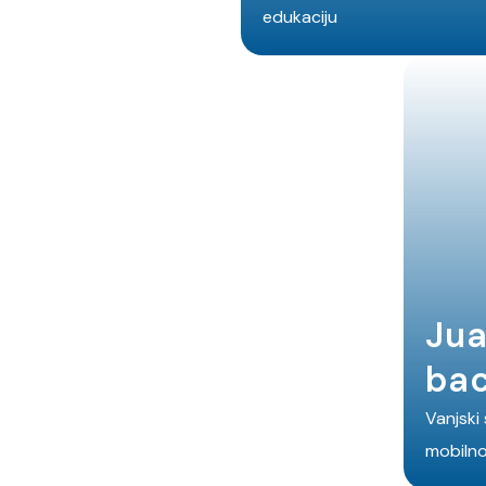
edukaciju
Jua
bac
Vanjski
mobilno