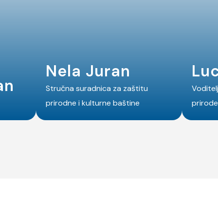
Nela Juran
Luc
an
Stručna suradnica za zaštitu
Voditel
prirodne i kulturne baštine
prirode