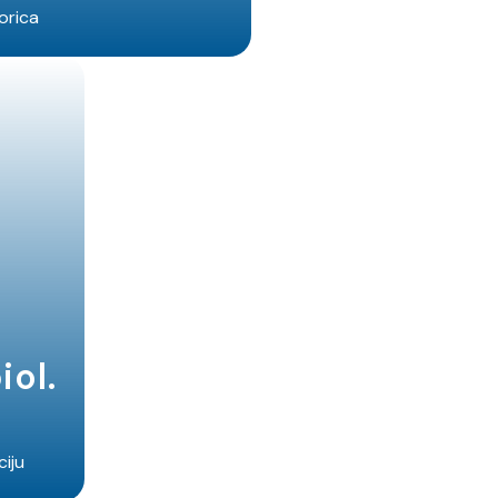
orica
iol.
iju