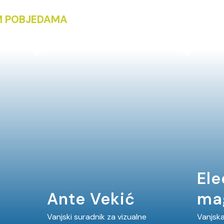
KIM POBJEDAMA
Ele
Ante Vekić
mag
Vanjski suradnik za vizualne
Vanjska