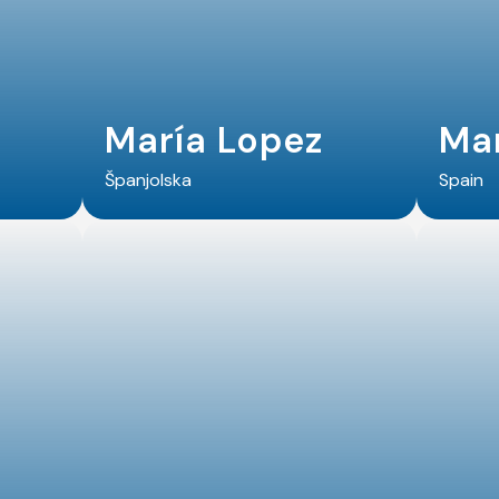
María Lopez
Mar
Španjolska
Spain