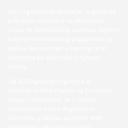
Kao organizacija domaćin, Argonauta
priprema volontere za aktivnosti,
pruža im kontinuiranu podršku tijekom
trajanja volonterskog angažmana te
djeluje kao partner u reintegraciji
volontera po povratku u njihove
zemlje.
Od 2020.godine Argonuta je
nositeljica Akreditacije za Europske
snage solidarnosti, te u sklopu
akreditacije prima dugoročne
volontere u sklopu projekta WIN –
Volontiraj u Murteru! I Island