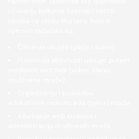
raznovrsnim zadacima koji doprinose
očuvanju kulturne baštine i zaštiti
okoliša na otoku Murteru. Neki o
njihovih zadataka su:
Čišćenje okoliša (plaže i šume)
Promocija aktivnosti udruge putem
medijskih sadržaja (video, članci,
društvene mreže)
Organizaciju i provedbu
edukativnih radionica za djecu i mlade
Ažuriranje web stranica i
administraciju društvenih mreža
Pomažu u organizaciji događaja za