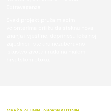
Extravaganza.
Svaki projekt pruža mladim
volonterima priliku da steknu nova
znanja i vještine, doprinesu lokalnoj
zajednici i steknu nezaboravno
iskustvo života i rada na malom
hrvatskom otoku.
MREŽA ALUMNI ARGONAUTINIH