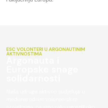
ESC VOLONTERI U ARGONAUTINIM
AKTIVNOSTIMA
Argonauta i
Europske snage
solidarnosti
Naša udruga aktivno sudjeluje u
međunarodnim volonterskim
projektima, pa smo tako ugostili oko