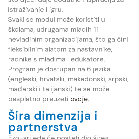
istraživanje i igru.
Svaki se modul može koristiti u
školama, udrugama mladih ili
nevladinim organizacijama, što ga
č
ini
fleksibilnim alatom za nastavnike,
radnike s mladima i edukatore.
Program je dostupan na 6 jezika
(engleski, hrvatski, makedonski, srpski,
ma
đ
arski i talijanski) te se može
besplatno preuzeti
ovdje
.
Šira dimenzija i
partnerstva
Eko-srijeda će postati dio šireg