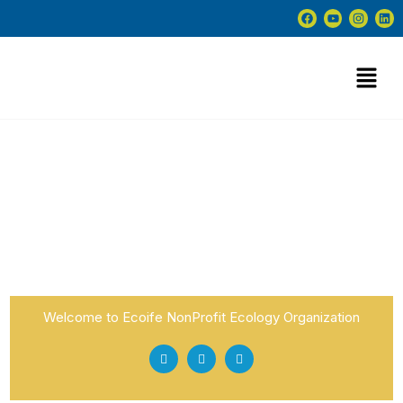
Header Top 3 Rows
Style2
Welcome to Ecoife NonProfit Ecology Organization