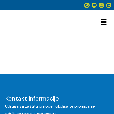
O nama title
Kontakt informacije
Udruga za zaštitu prirode i okoliša te promicanje
održivog razvoja Argonauta