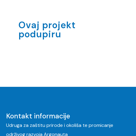
Ovaj projekt
podupiru
Kontakt informacije
Udruga za zaštitu prirode i okoliša te promicanje
održivog razvoja Argonauta