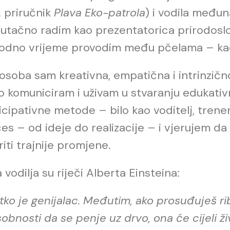
. priručnik
Plava Eko-patrola
) i vodila među
utačno radim kao prezentatorica prirodoslov
odno vrijeme provodim među pčelama – kao
osoba sam kreativna, empatična i intrinzično
o komuniciram i uživam u stvaranju edukativ
icipativne metode – bilo kao voditelj, trener i
es – od ideje do realizacije – i vjerujem d
riti trajnije promjene.
 vodilja su riječi Alberta Einsteina:
tko je genijalac. Međutim, ako prosuđuješ r
obnosti da se penje uz drvo, ona će cijeli ži