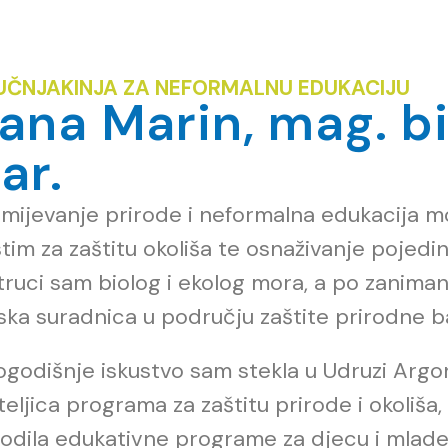
UČNJAKINJA ZA NEFORMALNU EDUKACIJU
vana Marin, mag. bi
ar.
mijevanje prirode i neformalna edukacija moja 
stim za zaštitu okoliša te osnaživanje pojed
truci sam biolog i ekolog mora, a po zanimanj
ska suradnica u području zaštite prirodne b
godišnje iskustvo sam stekla u Udruzi Argon
teljica programa za zaštitu prirode i okoliša,
odila edukativne programe za djecu i mlade,