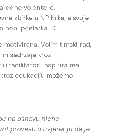
narodne volontere.
ne zbirke u NP Krka, a svoje
 hobi pčelarka.
☺
 motivirana. Volim timski rad,
nih sadržaja kroz
li facilitator. Inspirira me
a kroz edukaciju možemo
ibu na osnovu njene
vot provesti u uvjerenju da je