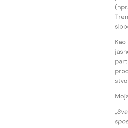
(npr
Tren
slob
Kao 
jasn
part
proc
stvo
Moja
„
Sva
spos