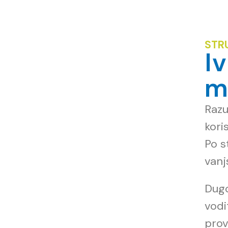
STR
I
m
Razu
kori
Po s
vanj
Dugo
vodi
prov