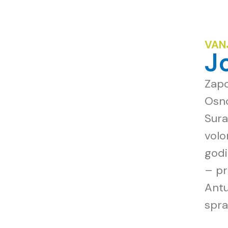
VAN
J
Zapo
Osno
Sura
volo
godi
– pr
Antu
spra