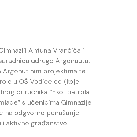
 Gimnaziji Antuna Vrančića i
 suradnica udruge Argonauta
.
a Argonutinim projektima te
ole u OŠ Vodice od (koje
dnog priručnika “Eko-patrola
 mlade” s učenicima Gimnazije
de na odgvorno ponašanje
u i aktivno građanstvo.