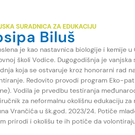
JSKA SURADNICA ZA EDUKACIJU
osipa Biluš
slena je kao nastavnica biologije i kemije u
vnoj školi Vodice. Dugogodišnja je vanjska
dnja
koja se ostvaruje
kroz honorarni rad n
ntiranje. Redovito
provodi
p
rogram Eko-patr
ne). Vodila je prvedbu testiranja međunaro
iručnik za neformalnu okolišnu edukaciju za
na Vrančića u šk.god. 2023/24. Potiče mla
m prirodi i okolišu te ih potiče da volontiraj