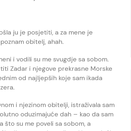
la ju je posjetiti, a za mene je
poznam obitelj, ahah.
meni i vodili su me svugdje sa sobom.
etiti Zadar i njegove prekrasne Morske
jednim od najljepših koje sam ikada
ezera.
m i njezinom obitelji, istraživala sam
apsolutno oduzimajuće dah – kao da sam
na što su me poveli sa sobom, a