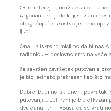
Osim intervjua, održale smo i radio
Argonauti za ljude koji su zainteresir
obogaćujuće iskustvo jer smo upozna
ljudi.
Ona i ja iskreno mislimo da bi nas A
radionicu – doslovno smo najveće 
Za savršen završetak putovanja prov
je bio jednako prekrasan kao što mož
Dobro, budimo iskrene – povratak nij
putovanja… Let nam je bio otkazan 
dva dana i tri FlixBusa da se vratimo 