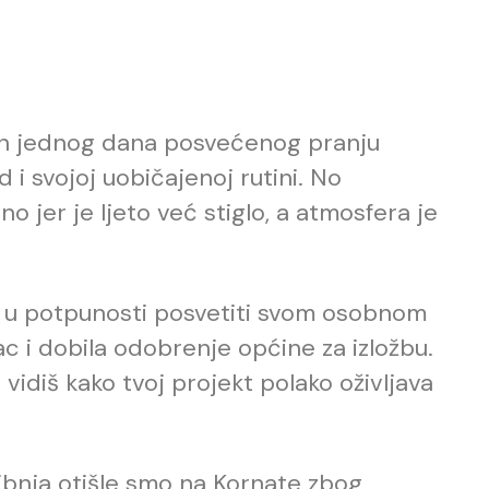
akon jednog dana posvećenog pranju
d i svojoj uobičajenoj rutini. No
o jer je ljeto već stiglo, a atmosfera je
 u potpunosti posvetiti svom osobnom
ac i dobila odobrenje općine za izložbu.
 vidiš kako tvoj projekt polako oživljava
vibnja otišle smo na Kornate zbog