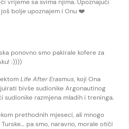
ći vrijeme sa svima njima. Upoznajući
a još bolje upoznajem i Onu ❤️
ska ponovno smo pakirale kofere za
u! :))))
ojektom
Life After Erasmus
, koji Ona
vjuirati bivše sudionike Argonautinog
i sudionike razmjena mladih i treninga.
jekom prethodnih mjeseci, ali mnogo
iz Turske… pa smo, naravno, morale otići