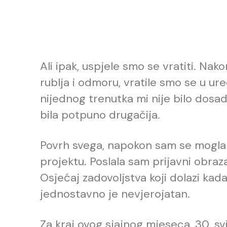
Ali ipak, uspjele smo se vratiti. N
rublja i odmoru, vratile smo se u ure
nijednog trenutka mi nije bilo dosadn
bila potpuno drugačija.
Povrh svega, napokon sam se mogla
projektu. Poslala sam prijavni obraz
Osjećaj zadovoljstva koji dolazi kada
jednostavno je nevjerojatan.
Za kraj ovog sjajnog mjeseca, 30. s