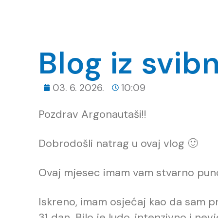
Blog iz svib
03. 6. 2026.
10:09
Pozdrav Argonautaši!!
Dobrodošli natrag u ovaj vlog 🙂
Ovaj mjesec imam vam stvarno puno 
Iskreno, imam osjećaj kao da sam pro
31 dan. Bilo je ludo, intenzivno i nev