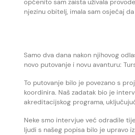
općenito sam zaista uživala provode
njezinu obitelj, imala sam osjećaj d
Samo dva dana nakon njihovog odla
novo putovanje i novu avanturu: Tursk
To putovanje bilo je povezano s pr
koordinira. Naš zadatak bio je inter
akreditacijskog programa, uključujuć
Neke smo intervjue već odradile ti
ljudi s našeg popisa bilo je upravo 