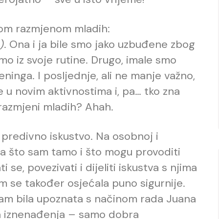
gom razmjenom mladih:
)
. Ona i ja bile smo jako uzbuđene zbog
smo iz svoje rutine. Drugo, imale smo
reninga. I posljednje, ali ne manje važno,
 u novim aktivnostima i, pa… tko zna
 razmjeni mladih? Ahah.
to predivno iskustvo. Na osobnoj i
na što sam tamo i što mogu provoditi
ti se, povezivati i dijeliti iskustva s njima
am se također osjećala puno sigurnije.
 sam bila upoznata s načinom rada Juana
nih iznenađenja – samo dobra