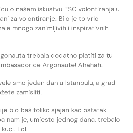
nicu o našem iskustvu ESC volontiranja u
ani za volontiranje. Bilo je to vrlo
le mnogo zanimljivih i inspirativnih
rgonauta trebala dodatno platiti za tu
ambasadorice Argonaute! Ahahah.
ele smo jedan dan u Istanbulu, a grad
ete zamisliti.
e bio baš toliko sjajan kao ostatak
pa nam je, umjesto jednog dana, trebalo
kući. Lol.