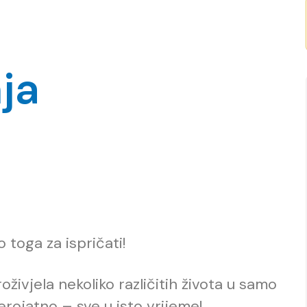
nja
toga za ispričati!
živjela nekoliko različitih života u samo
jerojatno – sve u isto vrijeme!