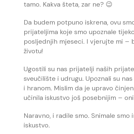
tamo. Kakva šteta, zar ne? 😉
Da budem potpuno iskrena, ovu smo p
prijateljima koje smo upoznale tije
posljednjih mjeseci. I vjerujte mi –
životu!
Ugostili su nas prijatelji naših prija
sveučilište i udrugu. Upoznali su nas
i hranom. Mislim da je upravo činjen
učinila iskustvo još posebnijim – oni
Naravno, i radile smo. Snimale smo in
iskustvo.