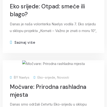
Eko srijede: Otpad: smeće ili
blago?
Danas je naša volonterka Naelys vodila 7. Eko srijedu
u sklopu projekta „Kornati – Važno je znati o moru 10“,
Saznaj više
25
BY
Naelys
Eko-srijede
,
Novosti
ožu
Močvare: Prirodna rashladna
mjesta
Danas smo održali četvrtu Eko-srijedu u sklopu