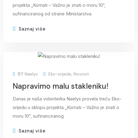
projekta „Kornati – Važno je znati o moru 10“,
sufinanciranog od strane Ministarstva
Saznaj više
20
BY
Naelys
Eko-srijede
,
Novosti
ožu
Napravimo malu stakleniku!
Danas je naša volonterka Naelys provela treću Eko-
srijedu u sklopu projekta „Kornati – Važno je znati o
moru 10“, sufinanciranog
Saznaj više