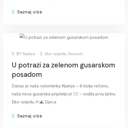
Saznaj više
01
BY
Naelys
Eko-srijede
,
Novosti
srp
U potrazi za zelenom gusarskom
posadom
Danas je naša volonterka Naelys – ili bolje rečeno,
naša nova gusarska prijateljica! 🏴‍☠️ – vodila prvu ljetnu
Eko-srijedu.🌱🌊 Djeca
Saznaj više