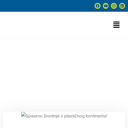
Eko-srijede
30