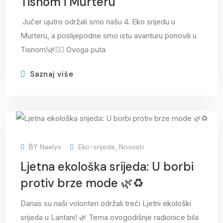
Tisnom i Murteru
Jučer ujutro održali smo našu 4. Eko srijedu u
Murteru, a poslijepodne smo istu avanturu ponovili u
Tisnom!🌿🏴‍☠️ Ovoga puta
Saznaj više
15
BY
Naelys
Eko-srijede
,
Novosti
srp
Ljetna ekološka srijeda: U borbi
protiv brze mode 🌿♻️
Danas su naši volonteri održali treći Ljetni ekološki
srijeda u Lantani! 🌿 Tema ovogodišnje radionice bila