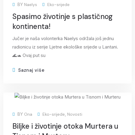
BY
Naelys
Eko-srijede
srp
Spasimo životinje s plastičnog
kontinenta!
Jučer je naša volonterka Naelys održala još jednu
radionicu iz serije Ljetne ekološke srijede u Lantani.
🌊🐢 Ovaj put su
Saznaj više
23
BY
Ona
Eko-srijede
,
Novosti
srp
Biljke i životinje otoka Murtera u