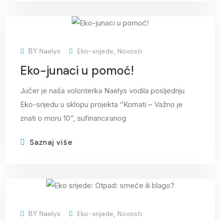
12
BY
Naelys
Eko-srijede
,
Novosti
svi
Eko-junaci u pomoć!
Jučer je naša volonterka Naelys vodila posljednju
Eko-srijedu u sklopu projekta “Kornati – Važno je
znati o moru 10”, sufinanciranog
Saznaj više
22
BY
Naelys
Eko-srijede
,
Novosti
tra